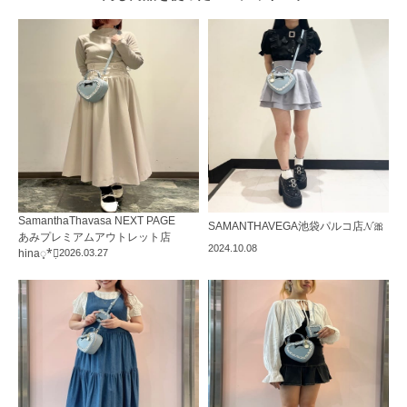
SamanthaThavasa NEXT PAGE
SAMANTHAVEGA
池袋パルコ店
𝓝🎀
あみプレミアムアウトレット店
2024.10.08
hina◌̥*⃝̣
2026.03.27