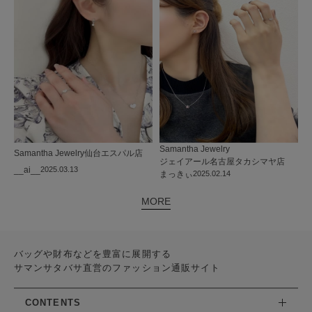
Samantha Jewelry
Samantha Jewelry
仙台エスパル店
ジェイアール名古屋タカシマヤ店
__ai__
2025.03.13
まっきぃ
2025.02.14
MORE
バッグや財布などを豊富に展開する
サマンサタバサ直営のファッション通販サイト
CONTENTS