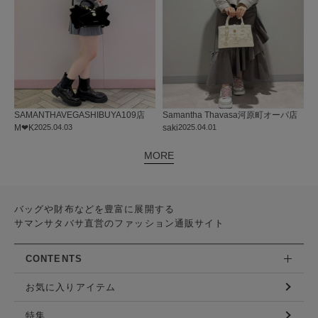
SAMANTHAVEGA
SHIBUYA109店
Samantha Thavasa
河原町オーパ店
M‪‪❤︎‬K
2025.04.03
saki
2025.04.01
MORE
バッグや財布などを豊富に展開する
サマンサタバサ直営のファッション通販サイト
CONTENTS
お気に入りアイテム
特集