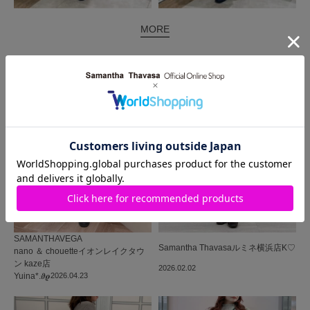
MORE
同じ商品を使った
コーディネート
SAMANTHAVEGA
Samantha Thavasa
ルミネ横浜店
K♡
nano ＆ chouetteイオンレイクタウ
ン kaze店
2026.02.02
Yuina*.𝝑𝝔
2026.04.23