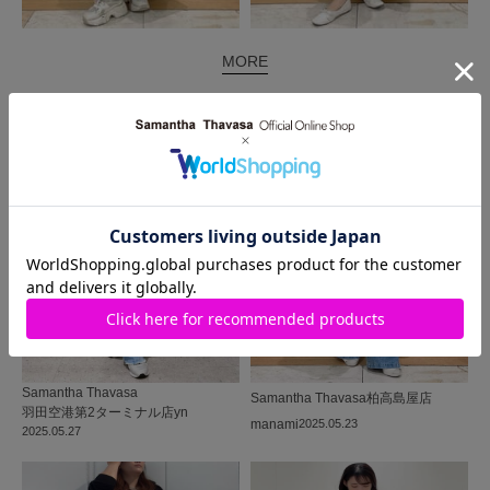
MORE
同じ商品を使った
コーディネート
Samantha Thavasa
Samantha Thavasa
柏高島屋店
羽田空港第2ターミナル店
yn
manami
2025.05.23
2025.05.27