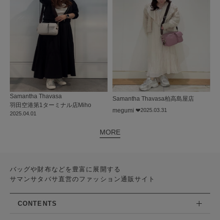
Samantha Thavasa
Samantha Thavasa
柏高島屋店
羽田空港第1ターミナル店
Miho
megumi ❤︎
2025.03.31
2025.04.01
MORE
バッグや財布などを豊富に展開する
サマンサタバサ直営のファッション通販サイト
CONTENTS