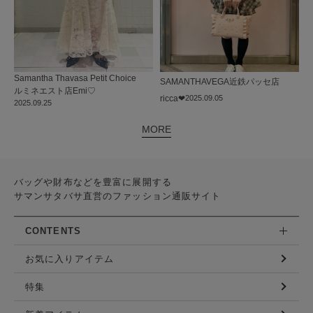
Samantha Thavasa Petit Choice
SAMANTHAVEGA
近鉄パッセ店
ルミネエスト店
Emi♡
ricca❤︎
2025.09.05
2025.09.25
MORE
バッグや財布などを豊富に展開する
サマンサタバサ直営のファッション通販サイト
CONTENTS
お気に入りアイテム
特集