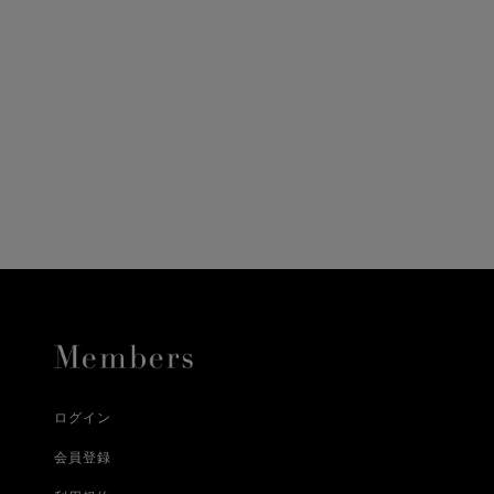
ニ決済（前払い）、
に、配送いたします。
配送業者となる場合が
とし、8日以内にご連
詳しくはこちら
お届けいたします。
プレゼントの場合はご
って異なります。
時に届かない場合もご
合
詳しくはこちら
詳しくはこちら
ログイン
会員登録