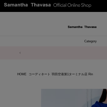
Category
ファッシ
ケース 
アク
ブレ
ネッ
イヤ
イヤ
財布
チ
ア
ト
バ
リ
ピ
HOME
コーディネート
羽田空港第1ターミナル店 Rin