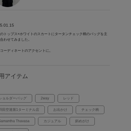
5.01.15
のトップス×ホワイトのスカートにタータンチェック柄のバッグを主
合わせてみました。
コーディネートのアクセントに。
用アイテム
ショルダーバッグ
2way
レッド
羽田空港第1ターミナル店
お出かけ
チェック柄
Samantha Thavasa
カジュアル
斜めがけ