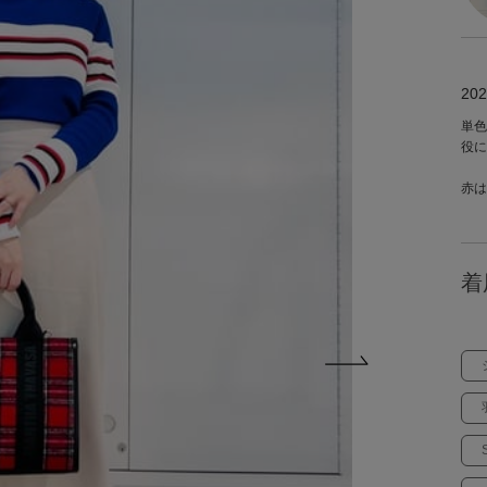
202
単色
役に
赤は
着