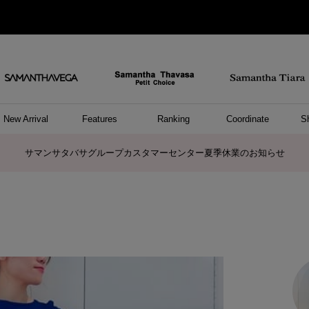
New Arrival
Features
Ranking
Coordinate
S
ョングッズ
/ ポーチ
セサリー
スレット
クレス
リング
ーカフ
/小物
ャーム
パレル
ップス
ッグ
ング
アス
ハンドバッグ
トートバッグ
ショルダーバッグ
ボストンバッグ
リュック/バックパック
ボディバッグ/ウエストポーチ
ウォレットショルダーバッグ
ミニバッグ
キャリーバッグ/スポーツバッグ
パソコンケース/パソコンバッグ
A4対応/通勤通学バッグ
ケアアイテム
バッグその他
長財布
折財布/ミニ財布
コインケース/マルチケース
財布/小物その他
ポーチ
カードケース/名刺入れ
キーケース
パスケース
モバイルグッズ
フラグメントケース
ケース/ポーチその他
ファスナートップチャーム
バッグチャーム
チャームその他
リング
ネックレス
ピアス
イヤリング
イヤーカフ
ブレスレット/バングル
アンクレット
時計
アクセサリーその他
帽子
レッグウェア
ストール
Tシャツ
ネクタイ
傘
アンダーウェア/ソックス
ファッショングッズその他
トップス
ボトム
ワンピース
ジャケット/アウター
ファッショングッズ
アパレルその他
雑貨/インテリア
ホビー/ステーショナリー
雑貨/インテリアその他
ポロシャツ(半袖)
ポロシャツ(長袖)
プルオーバー
パーカー
セーター/ベスト
ワンピース
トップスその他
リング
ピンキーリング
ペアリング
ネックレス
ペアネックレス
サマンサタバサグループカスタマーセンター夏季休業のお知らせ