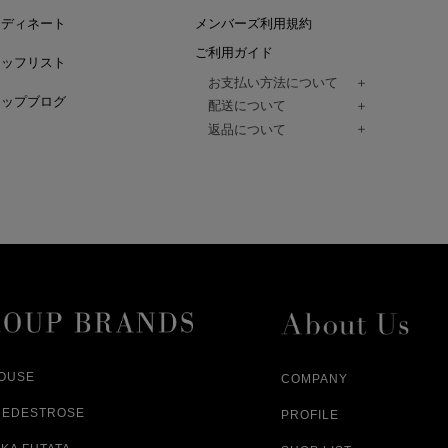
ーディネート
メンバーズ利用規約
ご利用ガイド
タッフリスト
お支払い方法について
ョップブログ
クレジットカード、代金引換、コンビ
配送について
Paidy（翌月払い）、
ご注文商品は、佐川急便にてご注文毎
返品について
amazon payをご利用いただけます。
（一部地域については佐川急便以外の
以下の各号の場合に限り受け付けるもの
ございます。）
絡いただいた場合、
通常はご注文日の翌日以降、3日程度で
返品もしくは交換をお受けします。（
お届けまでの日数はお届け先住所によ
購入者様への返金となります。）
また、天候や道路状況により、指定日
商品が不良品であった場合
ざいますので
ご注文内容と異なる商品が到着した場
あらかじめご了承ください。
配送中に商品が破損した場合
アパレル商品（衣料品） ※交換不可
HOUSE
COMPANY
NEDESTROSE
PROFILE