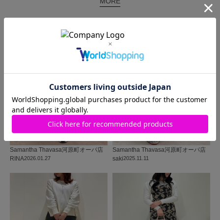
MORE
同じ商品を使った
コーディネート
Samantha Thavasa
河原町オーパ店
Samantha Thavasa
河原町オーパ店
RINA
2026.01.27
saki
2025.11.11