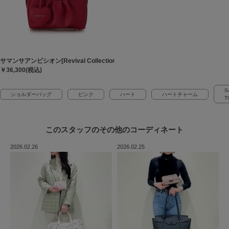
サマンサアンビシオン[Revival Collection]
￥36,300(税込)
S
ショルダーバッグ
ピンク
ハート
ハートチャーム
T
このスタッフの
その他のコーディネート
2026.02.26
2026.02.25