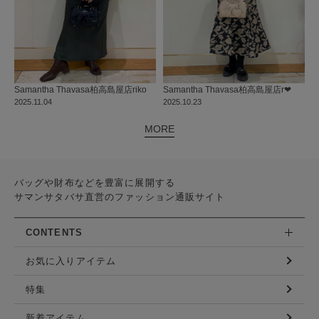
Samantha Thavasa
柏高島屋店
riko
Samantha Thavasa
柏高島屋店
r❤︎
2025.11.04
2025.10.23
MORE
バッグや財布などを豊富に展開する
サマンサタバサ直営のファッション通販サイト
CONTENTS
お気に入りアイテム
特集
新着アイテム