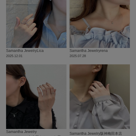
Samantha Jewelry
Lica
Samantha Jewelry
rena
2025.12.01
2025.07.28
Samantha Jewelry
Samantha Jewelry
阪神梅田本店