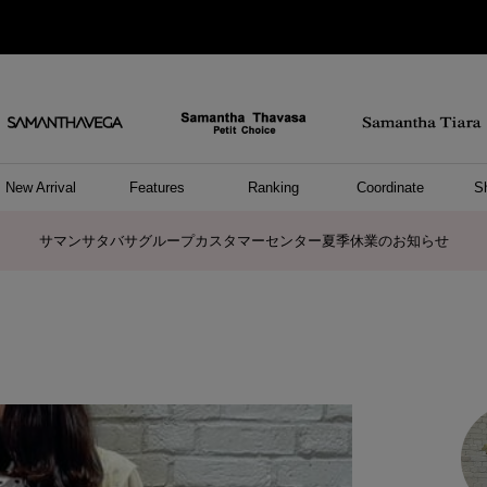
New Arrival
Features
Ranking
Coordinate
S
ョングッズ
/ ポーチ
セサリー
スレット
クレス
リング
ーカフ
/小物
ャーム
パレル
ップス
ッグ
ング
アス
ハンドバッグ
トートバッグ
ショルダーバッグ
ボストンバッグ
リュック/バックパック
ボディバッグ/ウエストポーチ
ウォレットショルダーバッグ
ミニバッグ
キャリーバッグ/スポーツバッグ
パソコンケース/パソコンバッグ
A4対応/通勤通学バッグ
ケアアイテム
バッグその他
長財布
折財布/ミニ財布
コインケース/マルチケース
財布/小物その他
ポーチ
カードケース/名刺入れ
キーケース
パスケース
モバイルグッズ
フラグメントケース
ケース/ポーチその他
ファスナートップチャーム
バッグチャーム
チャームその他
リング
ネックレス
ピアス
イヤリング
イヤーカフ
ブレスレット/バングル
アンクレット
時計
アクセサリーその他
帽子
レッグウェア
ストール
Tシャツ
ネクタイ
傘
アンダーウェア/ソックス
ファッショングッズその他
トップス
ボトム
ワンピース
ジャケット/アウター
ファッショングッズ
アパレルその他
雑貨/インテリア
ホビー/ステーショナリー
雑貨/インテリアその他
ポロシャツ(半袖)
ポロシャツ(長袖)
プルオーバー
パーカー
セーター/ベスト
ワンピース
トップスその他
リング
ピンキーリング
ペアリング
ネックレス
ペアネックレス
サマンサタバサグループカスタマーセンター夏季休業のお知らせ