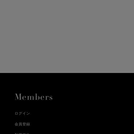
ニ決済（前払い）、
に、配送いたします。
配送業者となる場合が
とし、8日以内にご連
詳しくはこちら
お届けいたします。
プレゼントの場合はご
って異なります。
時に届かない場合もご
合
詳しくはこちら
詳しくはこちら
ログイン
会員登録