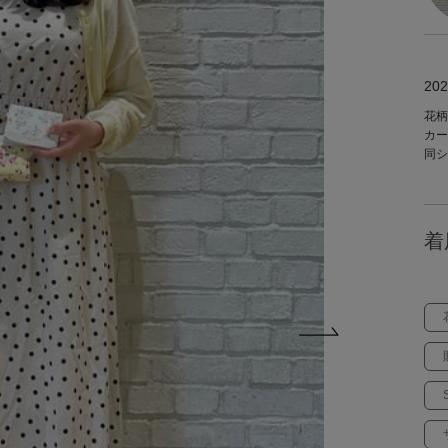
202
花柄
カー
同シ
着