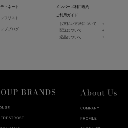
ーディネート
メンバーズ利用規約
ご利用ガイド
タッフリスト
お支払い方法について
ョップブログ
クレジットカード、代金引換、コンビ
配送について
Paidy（翌月払い）、
ご注文商品は、佐川急便にてご注文毎
返品について
amazon payをご利用いただけます。
（一部地域については佐川急便以外の
以下の各号の場合に限り受け付けるもの
ございます。）
絡いただいた場合、
通常はご注文日の翌日以降、3日程度で
返品もしくは交換をお受けします。（
お届けまでの日数はお届け先住所によ
購入者様への返金となります。）
また、天候や道路状況により、指定日
商品が不良品であった場合
ざいますので
ご注文内容と異なる商品が到着した場
あらかじめご了承ください。
配送中に商品が破損した場合
アパレル商品（衣料品） ※交換不可
HOUSE
COMPANY
NEDESTROSE
PROFILE