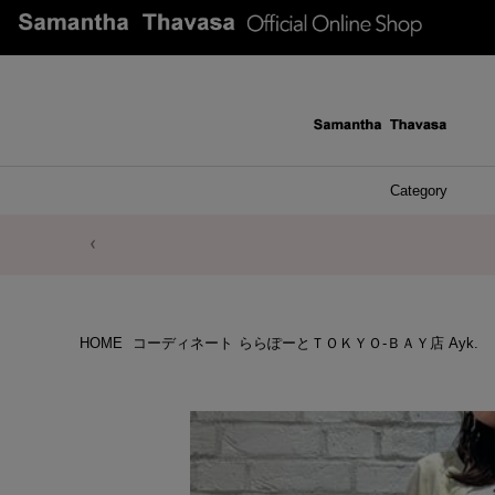
Category
ファッシ
ケース 
アク
ブレ
ネッ
イヤ
イヤ
財布
チ
ア
ト
バ
リ
ピ
HOME
コーディネート
ららぽーとＴＯＫＹＯ-ＢＡＹ店 Ayk.