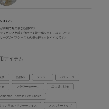
5.03.25
が綺麗で魅力的な折財布♡
ディガンと色味を合わせて統一感を出してみました☺︎
リーズのパスケースとの併せ持ちもおすすめです♪
用アイテム
花柄
折財布
フラワー
パスケース
財布
フラワーモチーフ
二つ折り財布
Samantha Thavasa Petit Choice
サマンサタバサプチチョイス
ファスナートップ