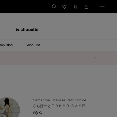
hop Blog
Shop List
Samantha Thavasa Petit Choice
ららぽーとＴＯＫＹＯ-ＢＡＹ店
Ayk.