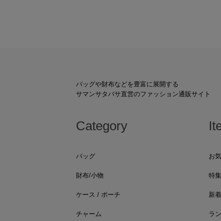
バッグや財布などを豊富に展開する
サマンサタバサ直営のファッション通販サイト
Category
It
バッグ
お
財布/小物
特
ケース / ポーチ
新
チャーム
ラ