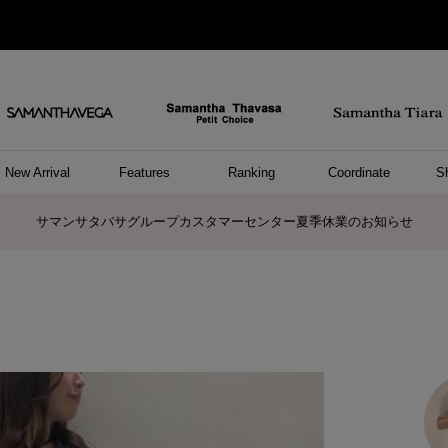
New Arrival
Features
Ranking
Coordinate
S
ョングッズ
/ ポーチ
セサリー
スレット
クレス
リング
ーカフ
/小物
ャーム
パレル
ップス
ッグ
ング
アス
ハンドバッグ
トートバッグ
ショルダーバッグ
ボストンバッグ
リュック/バックパック
ボディバッグ/ウエストポーチ
ウォレットショルダーバッグ
ミニバッグ
キャリーバッグ/スポーツバッグ
パソコンケース/パソコンバッグ
A4対応/通勤通学バッグ
ケアアイテム
バッグその他
長財布
折財布/ミニ財布
コインケース/マルチケース
財布/小物その他
ポーチ
カードケース/名刺入れ
キーケース
パスケース
モバイルグッズ
フラグメントケース
ケース/ポーチその他
ファスナートップチャーム
バッグチャーム
チャームその他
リング
ネックレス
ピアス
イヤリング
イヤーカフ
ブレスレット/バングル
アンクレット
時計
アクセサリーその他
帽子
レッグウェア
ストール
Tシャツ
ネクタイ
傘
アンダーウェア/ソックス
ファッショングッズその他
トップス
ボトム
ワンピース
ジャケット/アウター
ファッショングッズ
アパレルその他
雑貨/インテリア
ホビー/ステーショナリー
雑貨/インテリアその他
ポロシャツ(半袖)
ポロシャツ(長袖)
プルオーバー
パーカー
セーター/ベスト
ワンピース
トップスその他
リング
ピンキーリング
ペアリング
ネックレス
ペアネックレス
サマンサタバサグループカスタマーセンター夏季休業のお知らせ