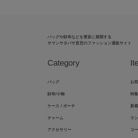
バッグや財布などを豊富に展開する
サマンサタバサ直営のファッション通販サイト
Category
It
バッグ
お
財布/小物
特
ケース / ポーチ
新
チャーム
ラ
アクセサリー
コ