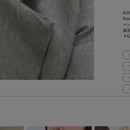
K10
Kn
ー
誕
￥52