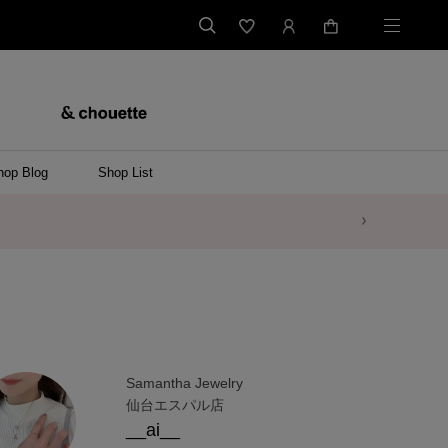
hop Blog
Shop List
Samantha Jewelry
仙台エスパル店
__ai__