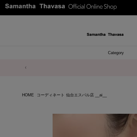
Category
ファッシ
ケース 
アク
ブレ
ネッ
イヤ
イヤ
財布
チ
ア
ト
バ
リ
ピ
HOME
コーディネート
仙台エスパル店 __ai__