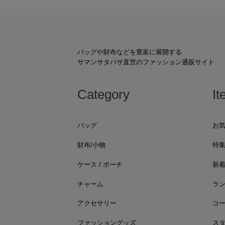
バッグや財布などを豊富に展開する
サマンサタバサ直営のファッション通販サイト
Category
It
バッグ
お
財布/小物
特
ケース / ポーチ
新
チャーム
ラ
アクセサリー
コ
ファッショングッズ
ス