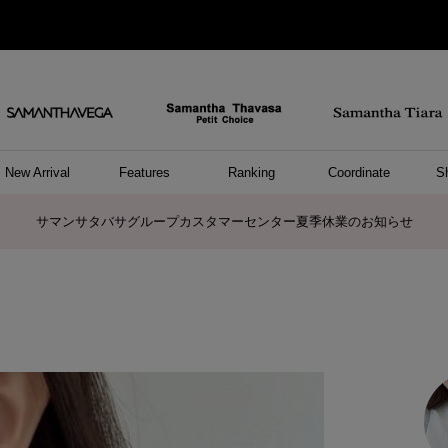
New Arrival
Features
Ranking
Coordinate
S
ョングッズ
/ ポーチ
セサリー
スレット
クレス
リング
ーカフ
/小物
ャーム
パレル
ップス
ッグ
ング
アス
ハンドバッグ
トートバッグ
ショルダーバッグ
ボストンバッグ
リュック/バックパック
ボディバッグ/ウエストポーチ
ウォレットショルダーバッグ
ミニバッグ
キャリーバッグ/スポーツバッグ
パソコンケース/パソコンバッグ
A4対応/通勤通学バッグ
ケアアイテム
バッグその他
長財布
折財布/ミニ財布
コインケース/マルチケース
財布/小物その他
ポーチ
カードケース/名刺入れ
キーケース
パスケース
モバイルグッズ
フラグメントケース
ケース/ポーチその他
ファスナートップチャーム
バッグチャーム
チャームその他
リング
ネックレス
ピアス
イヤリング
イヤーカフ
ブレスレット/バングル
アンクレット
時計
アクセサリーその他
帽子
レッグウェア
ストール
Tシャツ
ネクタイ
傘
アンダーウェア/ソックス
ファッショングッズその他
トップス
ボトム
ワンピース
ジャケット/アウター
ファッショングッズ
アパレルその他
雑貨/インテリア
ホビー/ステーショナリー
雑貨/インテリアその他
ポロシャツ(半袖)
ポロシャツ(長袖)
プルオーバー
パーカー
セーター/ベスト
ワンピース
トップスその他
リング
ピンキーリング
ペアリング
ネックレス
ペアネックレス
サマンサタバサグループカスタマーセンター夏季休業のお知らせ