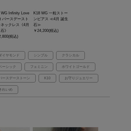
 WG Infinity Love
K18 WG 一粒ストー
ot バースデースト
ンピアス ≪4月 誕生
ンネックレス《4月
石≫
生石》
￥24,200(税込)
,800(税込)
ダイヤモンド
シンプル
クラシカル
ベーシック
フェミニン
ホワイトゴールド
バースデーストーン
K10
お守りジュエリー
きれいめ