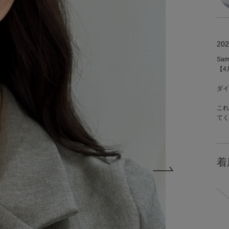
202
Sa
【4
ダイ
これ
てく
着