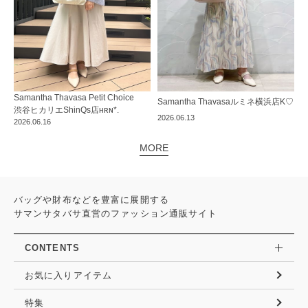
Samantha Thavasa Petit Choice
Samantha Thavasa
ルミネ横浜店
K♡
渋谷ヒカリエShinQs店
ʜʀɴ*.
2026.06.13
2026.06.16
MORE
バッグや財布などを豊富に展開する
サマンサタバサ直営のファッション通販サイト
CONTENTS
お気に入りアイテム
特集