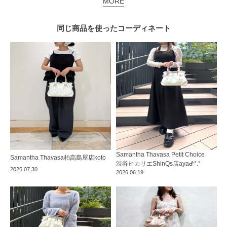
MORE
同じ商品を使った
コーディネート
Samantha Thavasa Petit Choice
Samantha Thavasa
柏高島屋店
koto
渋谷ヒカリエShinQs店
ayaᕷ*.°
2026.07.30
2026.06.19