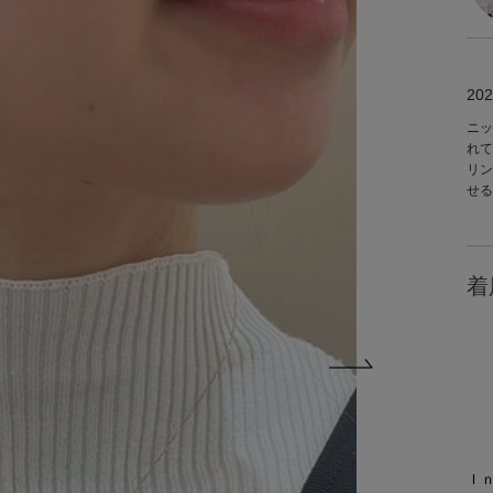
202
ニッ
れて
リン
せる
着
Ｉ