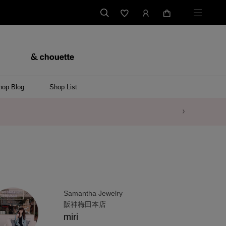
hop Blog
Shop List
Samantha Jewelry
阪神梅田本店
miri