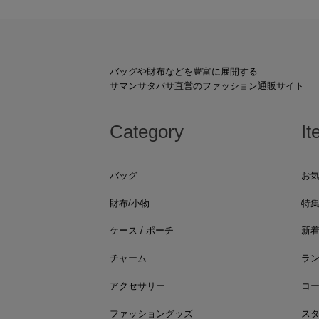
バッグや財布などを豊富に展開する
サマンサタバサ直営のファッション通販サイト
Category
It
バッグ
お
財布/小物
特
ケース / ポーチ
新
チャーム
ラ
アクセサリー
コ
ファッショングッズ
ス