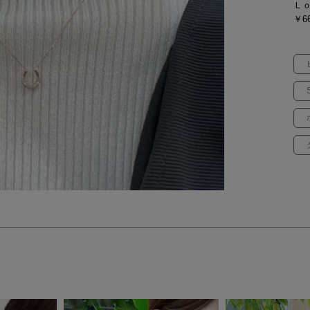
Ｌ
￥66