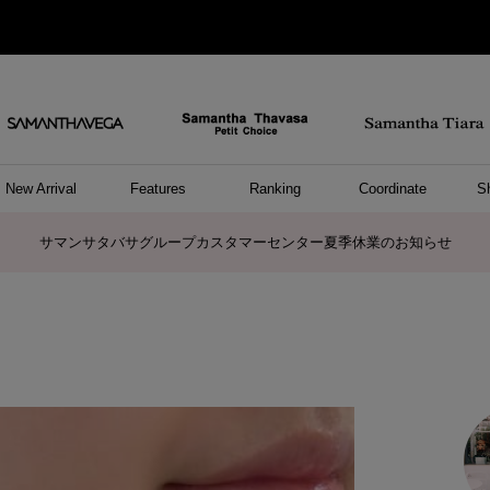
New Arrival
Features
Ranking
Coordinate
S
ョングッズ
/ ポーチ
セサリー
スレット
クレス
リング
ーカフ
/小物
ャーム
パレル
ップス
ッグ
ング
アス
ハンドバッグ
トートバッグ
ショルダーバッグ
ボストンバッグ
リュック/バックパック
ボディバッグ/ウエストポーチ
ウォレットショルダーバッグ
ミニバッグ
キャリーバッグ/スポーツバッグ
パソコンケース/パソコンバッグ
A4対応/通勤通学バッグ
ケアアイテム
バッグその他
長財布
折財布/ミニ財布
コインケース/マルチケース
財布/小物その他
ポーチ
カードケース/名刺入れ
キーケース
パスケース
モバイルグッズ
フラグメントケース
ケース/ポーチその他
ファスナートップチャーム
バッグチャーム
チャームその他
リング
ネックレス
ピアス
イヤリング
イヤーカフ
ブレスレット/バングル
アンクレット
時計
アクセサリーその他
帽子
レッグウェア
ストール
Tシャツ
ネクタイ
傘
アンダーウェア/ソックス
ファッショングッズその他
トップス
ボトム
ワンピース
ジャケット/アウター
ファッショングッズ
アパレルその他
雑貨/インテリア
ホビー/ステーショナリー
雑貨/インテリアその他
ポロシャツ(半袖)
ポロシャツ(長袖)
プルオーバー
パーカー
セーター/ベスト
ワンピース
トップスその他
リング
ピンキーリング
ペアリング
ネックレス
ペアネックレス
サマンサタバサグループカスタマーセンター夏季休業のお知らせ