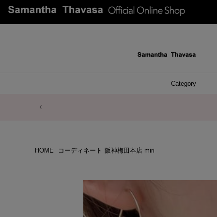
Category
ファッシ
ケース 
アク
ブレ
ネッ
イヤ
イヤ
財布
チ
ア
ト
バ
リ
ピ
HOME
コーディネート
阪神梅田本店 miri