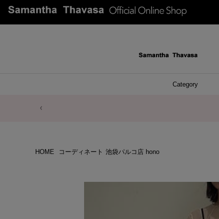
Category
ファッシ
ケース 
アク
ブレ
ネッ
イヤ
イヤ
財布
チ
ア
ト
バ
リ
ピ
HOME
コーディネート
池袋パルコ店 hono