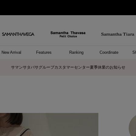
New Arrival
Features
Ranking
Coordinate
S
ョングッズ
/ ポーチ
セサリー
スレット
クレス
リング
ーカフ
/小物
ャーム
パレル
ップス
ッグ
ング
アス
ハンドバッグ
トートバッグ
ショルダーバッグ
ボストンバッグ
リュック/バックパック
ボディバッグ/ウエストポーチ
ウォレットショルダーバッグ
ミニバッグ
キャリーバッグ/スポーツバッグ
パソコンケース/パソコンバッグ
A4対応/通勤通学バッグ
ケアアイテム
バッグその他
長財布
折財布/ミニ財布
コインケース/マルチケース
財布/小物その他
ポーチ
カードケース/名刺入れ
キーケース
パスケース
モバイルグッズ
フラグメントケース
ケース/ポーチその他
ファスナートップチャーム
バッグチャーム
チャームその他
リング
ネックレス
ピアス
イヤリング
イヤーカフ
ブレスレット/バングル
アンクレット
時計
アクセサリーその他
帽子
レッグウェア
ストール
Tシャツ
ネクタイ
傘
アンダーウェア/ソックス
ファッショングッズその他
トップス
ボトム
ワンピース
ジャケット/アウター
ファッショングッズ
アパレルその他
雑貨/インテリア
ホビー/ステーショナリー
雑貨/インテリアその他
ポロシャツ(半袖)
ポロシャツ(長袖)
プルオーバー
パーカー
セーター/ベスト
ワンピース
トップスその他
リング
ピンキーリング
ペアリング
ネックレス
ペアネックレス
サマンサタバサグループカスタマーセンター夏季休業のお知らせ