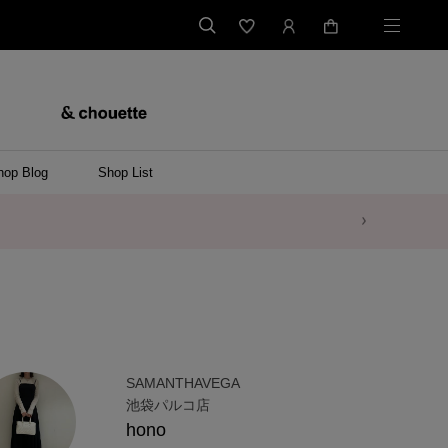
hop Blog
Shop List
SAMANTHAVEGA
池袋パルコ店
hono