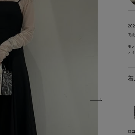
202
高級
モノ
デイ
着
ロ