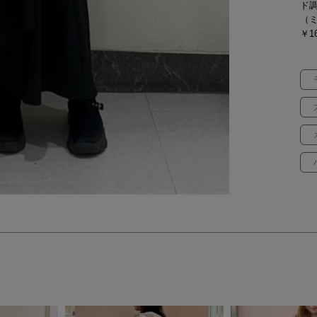
ド
（
￥16