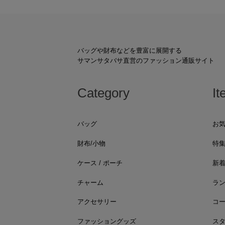
バッグや財布などを豊富に展開する
サマンサタバサ直営のファッション通販サイト
Category
It
バッグ
お
財布/小物
特
ケース / ポーチ
新
チャーム
ラ
アクセサリー
コ
ファッショングッズ
ス