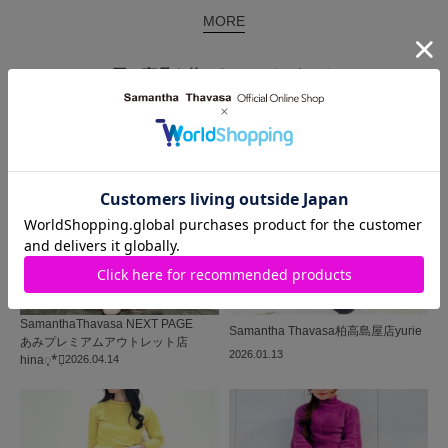
MORE
同じ商品を使った
コーディネート
SamanthaThavasa NEXT PAGE
Samantha Thavasa
柏高島屋店
yurie
あみプレミアムアウトレット店
2026.01.13
hina◌̥*⃝̣
2026.04.14