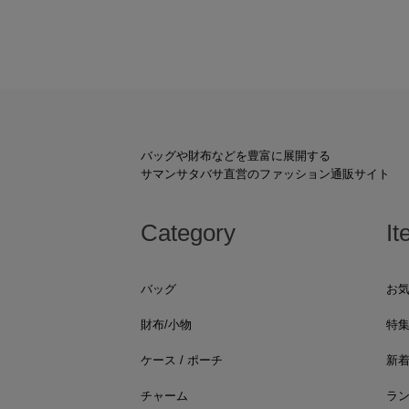
バッグや財布などを豊富に展開する
サマンサタバサ直営のファッション通販サイト
Category
It
バッグ
お
財布/小物
特
ケース / ポーチ
新
チャーム
ラ