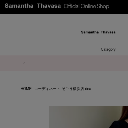
Category
ファッシ
ケース 
アク
ブレ
ネッ
イヤ
イヤ
財布
チ
ア
ト
バ
リ
ピ
HOME
コーディネート
そごう横浜店 rina