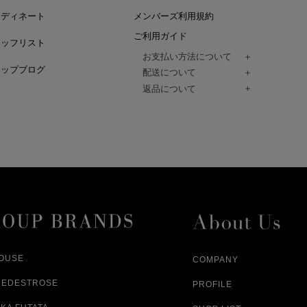
ーディネート
メンバーズ利用規約
ご利用ガイド
タッフリスト
お支払い方法について
ョップブログ
クレジットカード、代金引換、コンビ
配送について
Paidy（翌月払い）、
ご注文商品は、佐川急便にてご注文毎
返品について
amazon payをご利用いただけます。
（一部地域については佐川急便以外の
以下の各号の場合に限り受け付けるもの
ございます。）
絡いただいた場合、
通常はご注文日の翌日以降、3日程度で
返品もしくは交換をお受けします。（
お届けまでの日数はお届け先住所によ
購入者様への返金となります。）
また、天候や道路状況により、指定日
商品が不良品であった場合
ざいますので
ご注文内容と異なる商品が到着した場
あらかじめご了承ください。
配送中に商品が破損した場合
アパレル商品（衣料品） ※交換不可
HOUSE
COMPANY
NEDESTROSE
PROFILE