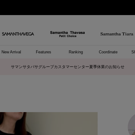
New Arrival
Features
Ranking
Coordinate
S
ョングッズ
/ ポーチ
セサリー
スレット
クレス
リング
ーカフ
/小物
ャーム
パレル
ップス
ッグ
ング
アス
ハンドバッグ
トートバッグ
ショルダーバッグ
ボストンバッグ
リュック/バックパック
ボディバッグ/ウエストポーチ
ウォレットショルダーバッグ
ミニバッグ
キャリーバッグ/スポーツバッグ
パソコンケース/パソコンバッグ
A4対応/通勤通学バッグ
ケアアイテム
バッグその他
長財布
折財布/ミニ財布
コインケース/マルチケース
財布/小物その他
ポーチ
カードケース/名刺入れ
キーケース
パスケース
モバイルグッズ
フラグメントケース
ケース/ポーチその他
ファスナートップチャーム
バッグチャーム
チャームその他
リング
ネックレス
ピアス
イヤリング
イヤーカフ
ブレスレット/バングル
アンクレット
時計
アクセサリーその他
帽子
レッグウェア
ストール
Tシャツ
ネクタイ
傘
アンダーウェア/ソックス
ファッショングッズその他
トップス
ボトム
ワンピース
ジャケット/アウター
ファッショングッズ
アパレルその他
雑貨/インテリア
ホビー/ステーショナリー
雑貨/インテリアその他
ポロシャツ(半袖)
ポロシャツ(長袖)
プルオーバー
パーカー
セーター/ベスト
ワンピース
トップスその他
リング
ピンキーリング
ペアリング
ネックレス
ペアネックレス
サマンサタバサグループカスタマーセンター夏季休業のお知らせ