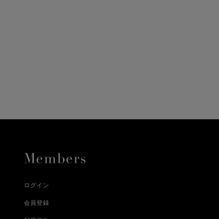
ニ決済（前払い）、
に、配送いたします。
配送業者となる場合が
とし、8日以内にご連
詳しくはこちら
お届けいたします。
プレゼントの場合はご
って異なります。
時に届かない場合もご
合
詳しくはこちら
詳しくはこちら
ログイン
会員登録