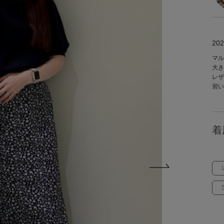
202
マル
大き
レザ
習い
着