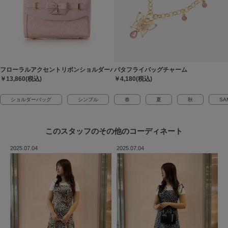
フローラルアクセントリボンショルダーバッグ
バタフライバッグチャーム
￥13,860(税込)
￥4,180(税込)
ショルダーバッグ
シンプル
春
夏
秋
SA
このスタッフの
その他のコーディネート
2025.07.04
2025.07.04