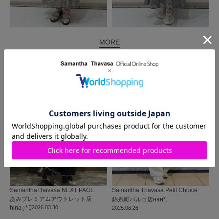
MORE
同じ商品を使った
コーディネート
SamanthaThavasa NEXT PAGE
Samantha Thavasa Petit Choice
あみプレミアムアウトレット店
錦糸町パルコ店
ʜʀɴ*.
hina◌̥*⃝̣
2026.03.30
2025.08.26