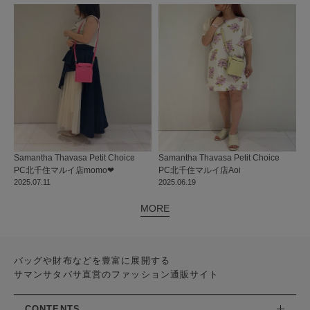
Samantha Thavasa Petit Choice
Samantha Thavasa Petit Choice
PC北千住マルイ店
momo‪‪❤︎‬
PC北千住マルイ店
Aoi
2025.07.11
2025.06.19
MORE
バッグや財布などを豊富に展開する
サマンサタバサ直営のファッション通販サイト
CONTENTS