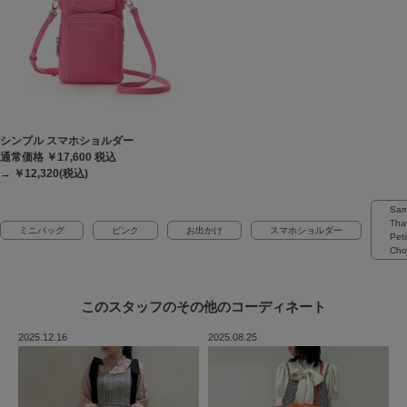
シンプル スマホショルダー
通常価格 ￥17,600
税込
→ ￥12,320(税込)
Sam
Tha
ミニバッグ
ピンク
お出かけ
スマホショルダー
Peti
Cho
このスタッフの
その他のコーディネート
2025.12.16
2025.08.25