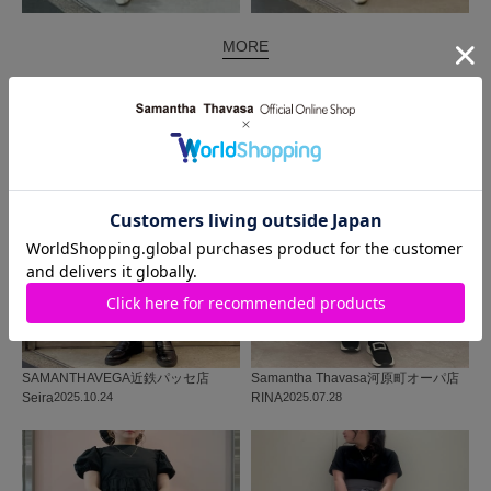
MORE
同じ商品を使った
コーディネート
SAMANTHAVEGA
近鉄パッセ店
Samantha Thavasa
河原町オーパ店
Seira
2025.10.24
RINA
2025.07.28