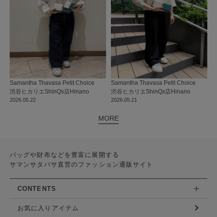
Samantha Thavasa Petit Choice
Samantha Thavasa Petit Choice
渋谷ヒカリエShinQs店
Hinano
渋谷ヒカリエShinQs店
Hinano
2026.05.22
2026.05.21
MORE
バッグや財布などを豊富に展開する
サマンサタバサ直営のファッション通販サイト
CONTENTS
お気に入りアイテム