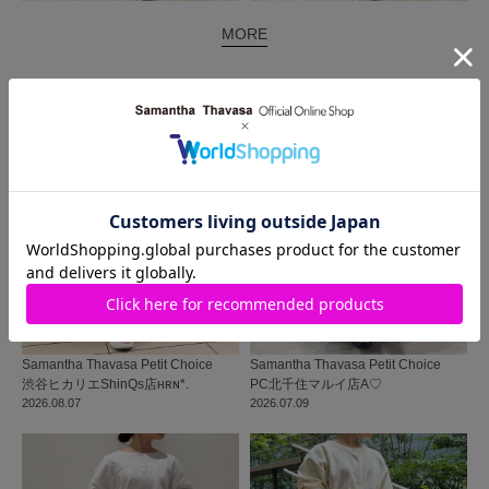
MORE
同じ商品を使った
コーディネート
Samantha Thavasa Petit Choice
Samantha Thavasa Petit Choice
渋谷ヒカリエShinQs店
ʜʀɴ*.
PC北千住マルイ店
A♡
2026.08.07
2026.07.09