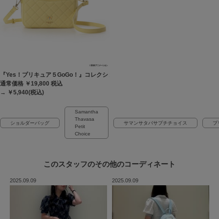
『Yes！プリキュア５GoGo！』コレクション ショルダーバッグ
通常価格 ￥19,800
税込
→ ￥5,940(税込)
Samantha
Thavasa
ショルダーバッグ
サマンサタバサプチチョイス
プ
Petit
Choice
このスタッフの
その他のコーディネート
2025.09.09
2025.09.09