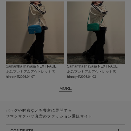
SamanthaThavasa NEXT PAGE
SamanthaThavasa NEXT PAGE
あみプレミアムアウトレット店
あみプレミアムアウトレット店
hina◌̥*⃝̣
2026.04.07
hina◌̥*⃝̣
2026.04.03
MORE
バッグや財布などを豊富に展開する
サマンサタバサ直営のファッション通販サイト
CONTENTS