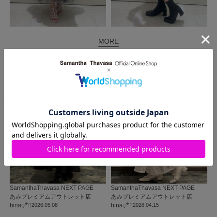
MORE
同じ商品を使った
コーディネート
SamanthaThavasa NEXT PAGE
SamanthaThavasa NEXT PAGE
あみプレミアムアウトレット店
あみプレミアムアウトレット店
hina◌̥*⃝̣
2026.05.08
hina◌̥*⃝̣
2026.04.15