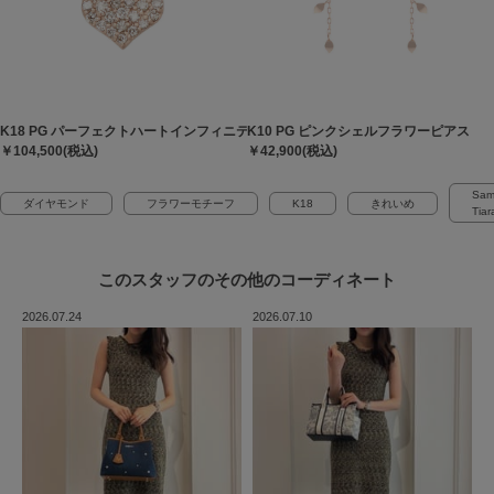
K18 PG パーフェクトハートインフィニティネックレス（小）
K10 PG ピンクシェルフラワーピアス
￥104,500(税込)
￥42,900(税込)
Sam
ダイヤモンド
フラワーモチーフ
K18
きれいめ
Tiar
このスタッフの
その他のコーディネート
2026.07.24
2026.07.10