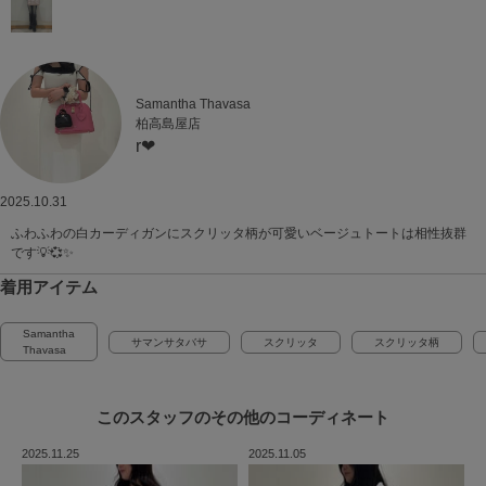
Samantha Thavasa
柏高島屋店
r❤︎
2025.10.31
ふわふわの白カーディガンにスクリッタ柄が可愛いベージュトートは相性抜群
です💡💞✨
着用アイテム
Samantha
サマンサタバサ
スクリッタ
スクリッタ柄
Thavasa
このスタッフの
その他のコーディネート
2025.11.25
2025.11.05