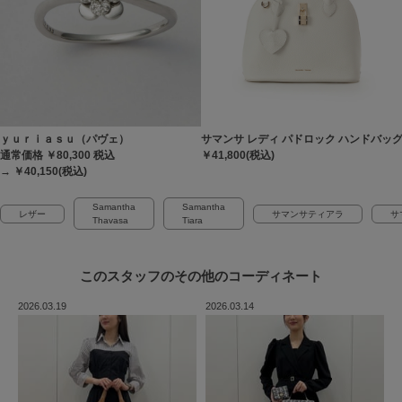
ｙｕｒｉａｓｕ（パヴェ）
サマンサ レディ パドロック ハンドバッ
通常価格 ￥80,300
税込
￥41,800(税込)
→ ￥40,150(税込)
Samantha
Samantha
レザー
サマンサティアラ
サ
Thavasa
Tiara
このスタッフの
その他のコーディネート
2026.03.19
2026.03.14