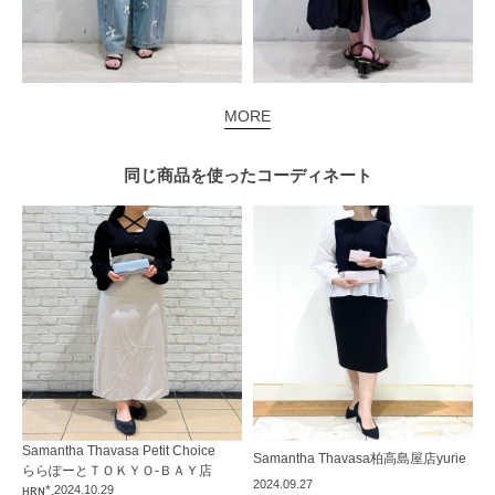
MORE
同じ商品を使った
コーディネート
Samantha Thavasa Petit Choice
Samantha Thavasa
柏高島屋店
yurie
ららぽーとＴＯＫＹＯ-ＢＡＹ店
2024.09.27
ʜʀɴ*.
2024.10.29