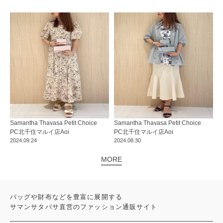
Samantha Thavasa Petit Choice
Samantha Thavasa Petit Choice
PC北千住マルイ店
Aoi
PC北千住マルイ店
Aoi
2024.09.24
2024.08.30
MORE
バッグや財布などを豊富に展開する
サマンサタバサ直営のファッション通販サイト