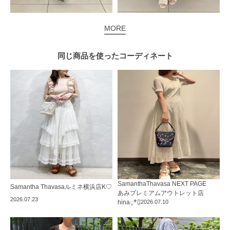
MORE
同じ商品を使った
コーディネート
SamanthaThavasa NEXT PAGE
Samantha Thavasa
ルミネ横浜店
K♡
あみプレミアムアウトレット店
2026.07.23
hina◌̥*⃝̣
2026.07.10