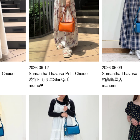
2026.06.12
2026.06.09
t Choice
Samantha Thavasa Petit Choice
Samantha Thavasa
渋谷ヒカリエShinQs店
柏高島屋店
momo‪‪❤︎‬
manami