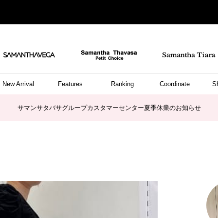
New Arrival
Features
Ranking
Coordinate
S
ョングッズ
/ ポーチ
セサリー
スレット
クレス
リング
ーカフ
/小物
ャーム
パレル
ップス
ッグ
ング
アス
ハンドバッグ
トートバッグ
ショルダーバッグ
ボストンバッグ
リュック/バックパック
ボディバッグ/ウエストポーチ
ウォレットショルダーバッグ
ミニバッグ
キャリーバッグ/スポーツバッグ
パソコンケース/パソコンバッグ
A4対応/通勤通学バッグ
ケアアイテム
バッグその他
長財布
折財布/ミニ財布
コインケース/マルチケース
財布/小物その他
ポーチ
カードケース/名刺入れ
キーケース
パスケース
モバイルグッズ
フラグメントケース
ケース/ポーチその他
ファスナートップチャーム
バッグチャーム
チャームその他
リング
ネックレス
ピアス
イヤリング
イヤーカフ
ブレスレット/バングル
アンクレット
時計
アクセサリーその他
帽子
レッグウェア
ストール
Tシャツ
ネクタイ
傘
アンダーウェア/ソックス
ファッショングッズその他
トップス
ボトム
ワンピース
ジャケット/アウター
ファッショングッズ
アパレルその他
雑貨/インテリア
ホビー/ステーショナリー
雑貨/インテリアその他
ポロシャツ(半袖)
ポロシャツ(長袖)
プルオーバー
パーカー
セーター/ベスト
ワンピース
トップスその他
リング
ピンキーリング
ペアリング
ネックレス
ペアネックレス
サマンサタバサグループカスタマーセンター夏季休業のお知らせ