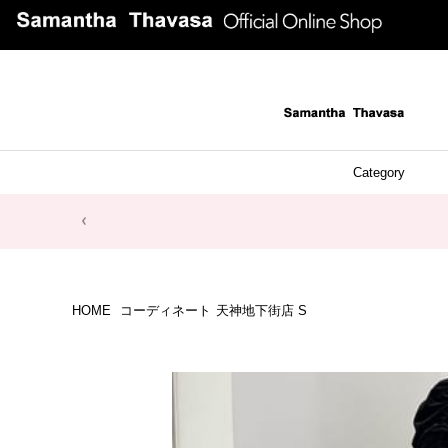
Category
ファッシ
ケース 
アク
ブレ
ネッ
イヤ
イヤ
財布
チ
ア
ト
バ
リ
ピ
HOME
コーディネート
天神地下街店 S