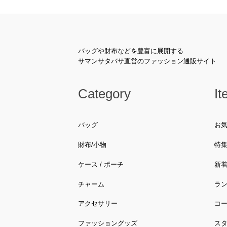
バッグや財布などを豊富に展開する
サマンサタバサ直営のファッション通販サイト
Category
It
バッグ
お
財布/小物
特
ケース / ポーチ
新
チャーム
ラ
アクセサリー
コ
ファッショングッズ
ス