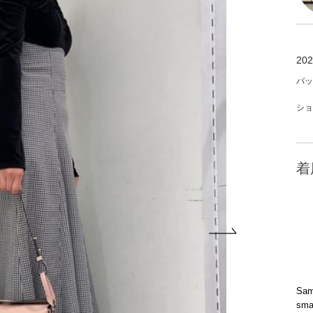
202
バッ
ショ
着
Sam
sm