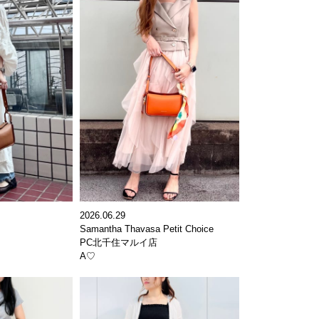
2026.06.29
Samantha Thavasa Petit Choice
PC北千住マルイ店
A♡