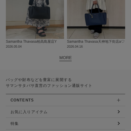
Samantha Thavasa
柏高島屋店
Y
Samantha Thavasa
天神地下街店
a♡
2026.05.04
2026.04.16
MORE
バッグや財布などを豊富に展開する
サマンサタバサ直営のファッション通販サイト
CONTENTS
お気に入りアイテム
特集