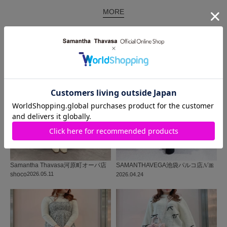
MORE
同じ商品を使った
コーディネート
Samantha Thavasa
河原町オーパ店
SAMANTHAVEGA
池袋パルコ店
𝓝🎀
shoco
2026.05.11
2026.04.24