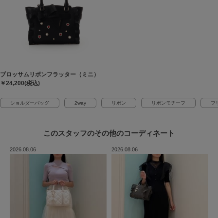
ブロッサムリボンフラッター（ミニ）
￥24,200(税込)
ショルダーバッグ
2way
リボン
リボンモチーフ
フ
このスタッフの
その他のコーディネート
2026.08.06
2026.08.06