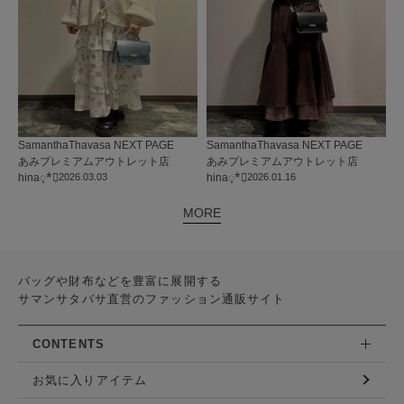
SamanthaThavasa NEXT PAGE
SamanthaThavasa NEXT PAGE
あみプレミアムアウトレット店
あみプレミアムアウトレット店
hina◌̥*⃝̣
2026.03.03
hina◌̥*⃝̣
2026.01.16
MORE
バッグや財布などを豊富に展開する
サマンサタバサ直営のファッション通販サイト
CONTENTS
お気に入りアイテム