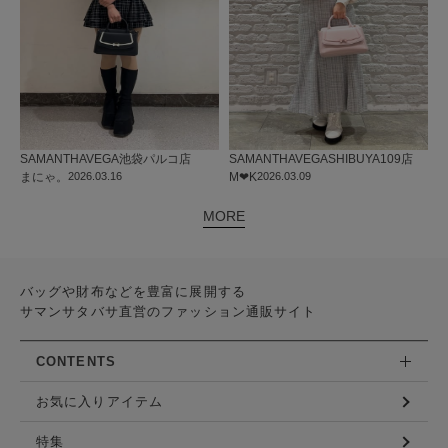
SAMANTHAVEGA
池袋パルコ店
SAMANTHAVEGA
SHIBUYA109店
まにゃ。
2026.03.16
M‪‪❤︎‬K
2026.03.09
MORE
バッグや財布などを豊富に展開する
サマンサタバサ直営のファッション通販サイト
CONTENTS
お気に入りアイテム
特集