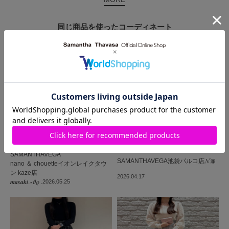
同じ商品を使った
コーディネート
SAMANTHAVEGA
SAMANTHAVEGA
池袋パルコ店
𝓝🎀
nano ＆ chouetteイオンレイクタウ
ン kaze店
2026.04.17
𝒎𝒂𝒔𝒂𝒌𝒊.⋆𝜗𝜚 .
2026.05.25