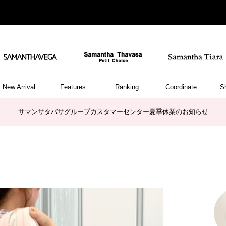
New Arrival
Features
Ranking
Coordinate
S
ョングッズ
/ ポーチ
セサリー
スレット
クレス
リング
ーカフ
/小物
ャーム
パレル
ップス
ッグ
ング
アス
ハンドバッグ
トートバッグ
ショルダーバッグ
ボストンバッグ
リュック/バックパック
ボディバッグ/ウエストポーチ
ウォレットショルダーバッグ
ミニバッグ
キャリーバッグ/スポーツバッグ
パソコンケース/パソコンバッグ
A4対応/通勤通学バッグ
ケアアイテム
バッグその他
長財布
折財布/ミニ財布
コインケース/マルチケース
財布/小物その他
ポーチ
カードケース/名刺入れ
キーケース
パスケース
モバイルグッズ
フラグメントケース
ケース/ポーチその他
ファスナートップチャーム
バッグチャーム
チャームその他
リング
ネックレス
ピアス
イヤリング
イヤーカフ
ブレスレット/バングル
アンクレット
時計
アクセサリーその他
帽子
レッグウェア
ストール
Tシャツ
ネクタイ
傘
アンダーウェア/ソックス
ファッショングッズその他
トップス
ボトム
ワンピース
ジャケット/アウター
ファッショングッズ
アパレルその他
雑貨/インテリア
ホビー/ステーショナリー
雑貨/インテリアその他
ポロシャツ(半袖)
ポロシャツ(長袖)
プルオーバー
パーカー
セーター/ベスト
ワンピース
トップスその他
リング
ピンキーリング
ペアリング
ネックレス
ペアネックレス
サマンサタバサグループカスタマーセンター夏季休業のお知らせ