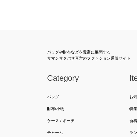
バッグや財布などを豊富に展開する
サマンサタバサ直営のファッション通販サイト
Category
It
バッグ
お
財布/小物
特
ケース / ポーチ
新
チャーム
ラ