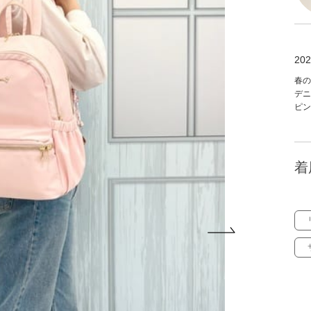
202
春の
デニ
ピン
着