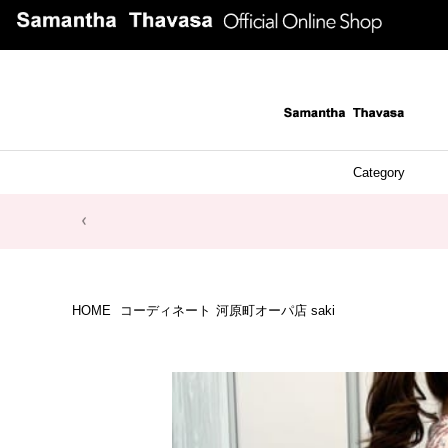
Category
ファッシ
ケース 
アク
ブレ
ネッ
イヤ
イヤ
財布
チ
ア
ト
バ
リ
ピ
HOME
コーディネート
河原町オーパ店 saki