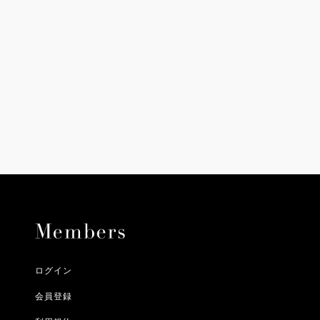
ニ決済（前払い）、
に、配送いたします。
配送業者となる場合が
とし、8日以内にご連
詳しくはこちら
お届けいたします。
プレゼントの場合はご
って異なります。
時に届かない場合もご
合
詳しくはこちら
詳しくはこちら
ログイン
会員登録