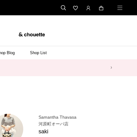
hop Blog
Shop List
Samantha Thavasa
河原町オーパ店
saki