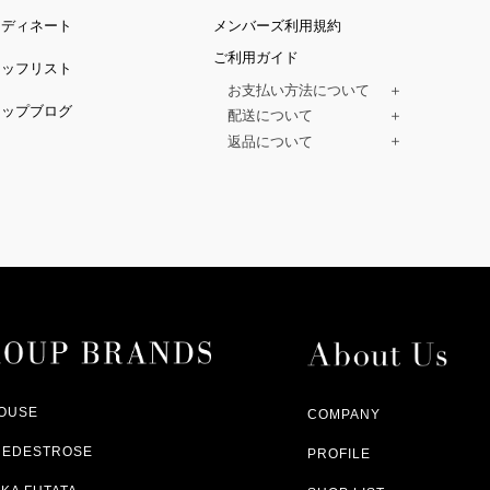
ーディネート
メンバーズ利用規約
ご利用ガイド
タッフリスト
お支払い方法について
ョップブログ
クレジットカード、代金引換、コンビ
配送について
Paidy（翌月払い）、
ご注文商品は、佐川急便にてご注文毎
返品について
amazon payをご利用いただけます。
（一部地域については佐川急便以外の
以下の各号の場合に限り受け付けるもの
ございます。）
絡いただいた場合、
通常はご注文日の翌日以降、3日程度で
返品もしくは交換をお受けします。（
お届けまでの日数はお届け先住所によ
購入者様への返金となります。）
また、天候や道路状況により、指定日
商品が不良品であった場合
ざいますので
ご注文内容と異なる商品が到着した場
あらかじめご了承ください。
配送中に商品が破損した場合
アパレル商品（衣料品） ※交換不可
HOUSE
COMPANY
NEDESTROSE
PROFILE