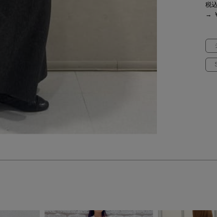
税
→ ￥