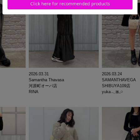
2026.03.31
2026.03.24
Samantha Thavasa
SAMANTHAVEGA
河原町オーパ店
SHIBUYA109店
RINA
yuka𓂃🎀𓈒𓏸