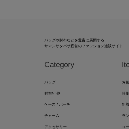
バッグや財布などを豊富に展開する
サマンサタバサ直営のファッション通販サイト
Category
It
バッグ
お
財布/小物
特
ケース / ポーチ
新
チャーム
ラ
アクセサリー
コ