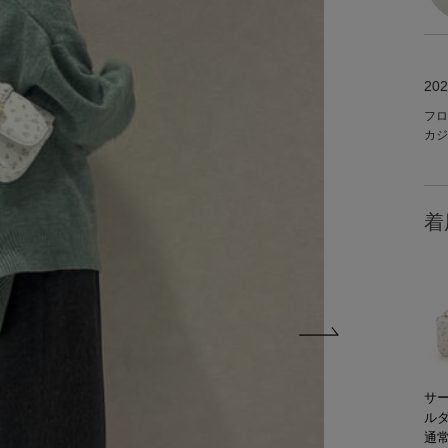
202
フロ
カジ
着
サ
ル
通常