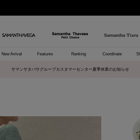
New Arrival
Features
Ranking
Coordinate
S
ョングッズ
/ ポーチ
セサリー
スレット
クレス
リング
ーカフ
/小物
ャーム
パレル
ップス
ッグ
ング
アス
ハンドバッグ
トートバッグ
ショルダーバッグ
ボストンバッグ
リュック/バックパック
ボディバッグ/ウエストポーチ
ウォレットショルダーバッグ
ミニバッグ
キャリーバッグ/スポーツバッグ
パソコンケース/パソコンバッグ
A4対応/通勤通学バッグ
ケアアイテム
バッグその他
長財布
折財布/ミニ財布
コインケース/マルチケース
財布/小物その他
ポーチ
カードケース/名刺入れ
キーケース
パスケース
モバイルグッズ
フラグメントケース
ケース/ポーチその他
ファスナートップチャーム
バッグチャーム
チャームその他
リング
ネックレス
ピアス
イヤリング
イヤーカフ
ブレスレット/バングル
アンクレット
時計
アクセサリーその他
帽子
レッグウェア
ストール
Tシャツ
ネクタイ
傘
アンダーウェア/ソックス
ファッショングッズその他
トップス
ボトム
ワンピース
ジャケット/アウター
ファッショングッズ
アパレルその他
雑貨/インテリア
ホビー/ステーショナリー
雑貨/インテリアその他
ポロシャツ(半袖)
ポロシャツ(長袖)
プルオーバー
パーカー
セーター/ベスト
ワンピース
トップスその他
リング
ピンキーリング
ペアリング
ネックレス
ペアネックレス
サマンサタバサグループカスタマーセンター夏季休業のお知らせ