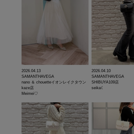
2026.04.13
2026.04.10
SAMANTHAVEGA
SAMANTHAVEGA
nano ＆ chouetteイオンレイクタウン
SHIBUYA109店
kaze店
seika☾
Meimei♡