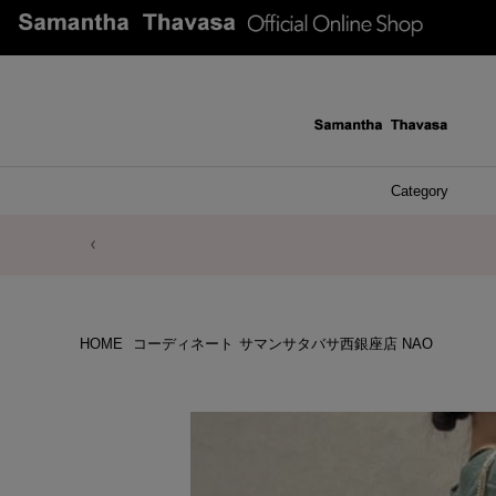
Category
ファッシ
ケース 
アク
ブレ
ネッ
イヤ
イヤ
財布
チ
ア
ト
バ
リ
ピ
HOME
コーディネート
サマンサタバサ西銀座店 NAO