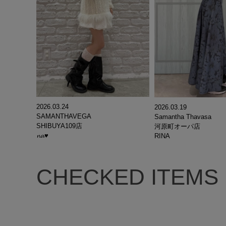
2026.03.24
2026.03.19
SAMANTHAVEGA
Samantha Thavasa
SHIBUYA109店
河原町オーパ店
𝓷𝓪♥
RINA
CHECKED ITEMS