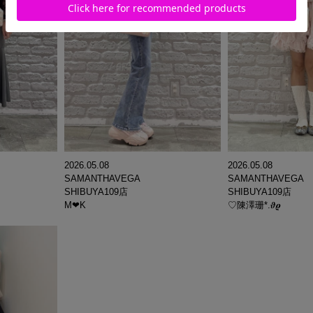
2026.05.08
2026.05.08
SAMANTHAVEGA
SAMANTHAVEGA
SHIBUYA109店
SHIBUYA109店
♡陳澤珊*.𝝑𝝔
M‪‪❤︎‬K