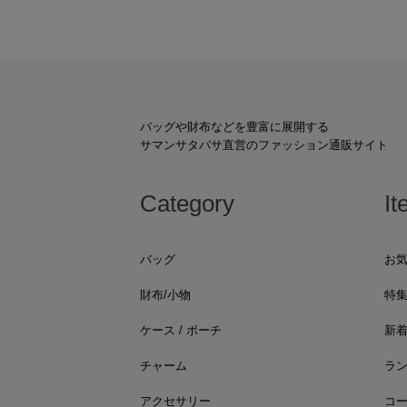
バッグや財布などを豊富に展開する
サマンサタバサ直営のファッション通販サイト
Category
It
バッグ
お
財布/小物
特
ケース / ポーチ
新
チャーム
ラ
アクセサリー
コ