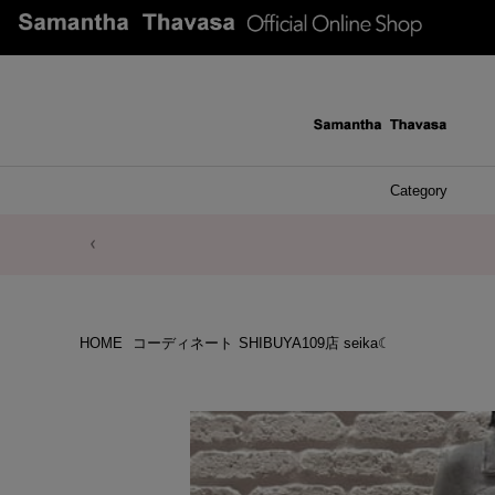
Category
ファッシ
ケース 
アク
ブレ
ネッ
イヤ
イヤ
財布
チ
ア
ト
バ
リ
ピ
HOME
コーディネート
SHIBUYA109店 seika☾