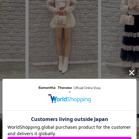
2026.05.12
2026.05.11
SAMANTHAVEGA
SAMANTHAVEGA
SHIBUYA109店
SHIBUYA109店
♡陳澤珊*.𝝑𝝔
♡陳澤珊*.𝝑𝝔