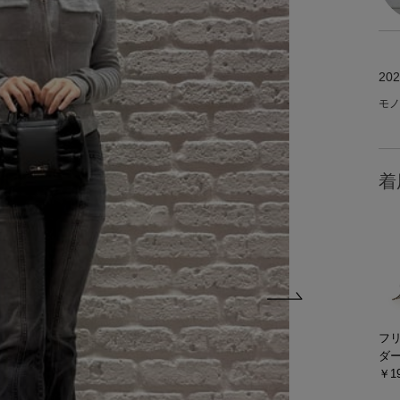
202
モノ
着
フ
ダ
￥19