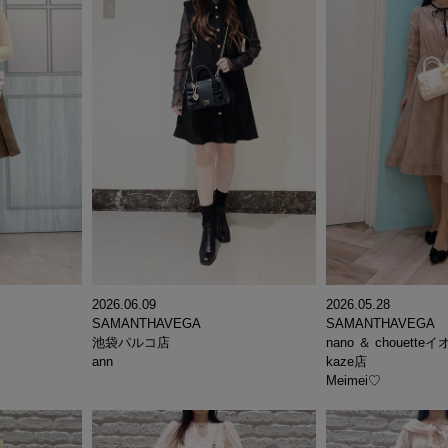
2026.06.09
2026.05.28
SAMANTHAVEGA
SAMANTHAVEGA
池袋パルコ店
nano ＆ chouet
ann
kaze店
Meimei♡