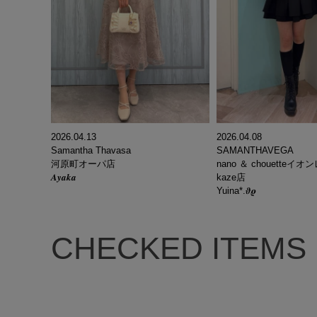
2026.04.13
2026.04.08
Samantha Thavasa
SAMANTHAVEGA
河原町オーパ店
nano ＆ chouette
𝑨𝒚𝒂𝒌𝒂
kaze店
Yuina*.𝝑𝝔
CHECKED ITEMS