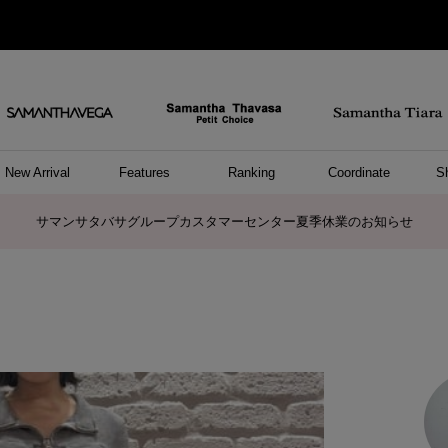
New Arrival
Features
Ranking
Coordinate
S
ョングッズ
/ ポーチ
セサリー
スレット
クレス
リング
ーカフ
/小物
ャーム
パレル
ップス
ッグ
ング
アス
ハンドバッグ
トートバッグ
ショルダーバッグ
ボストンバッグ
リュック/バックパック
ボディバッグ/ウエストポーチ
ウォレットショルダーバッグ
ミニバッグ
キャリーバッグ/スポーツバッグ
パソコンケース/パソコンバッグ
A4対応/通勤通学バッグ
ケアアイテム
バッグその他
長財布
折財布/ミニ財布
コインケース/マルチケース
財布/小物その他
ポーチ
カードケース/名刺入れ
キーケース
パスケース
モバイルグッズ
フラグメントケース
ケース/ポーチその他
ファスナートップチャーム
バッグチャーム
チャームその他
リング
ネックレス
ピアス
イヤリング
イヤーカフ
ブレスレット/バングル
アンクレット
時計
アクセサリーその他
帽子
レッグウェア
ストール
Tシャツ
ネクタイ
傘
アンダーウェア/ソックス
ファッショングッズその他
トップス
ボトム
ワンピース
ジャケット/アウター
ファッショングッズ
アパレルその他
雑貨/インテリア
ホビー/ステーショナリー
雑貨/インテリアその他
ポロシャツ(半袖)
ポロシャツ(長袖)
プルオーバー
パーカー
セーター/ベスト
ワンピース
トップスその他
リング
ピンキーリング
ペアリング
ネックレス
ペアネックレス
サマンサタバサグループカスタマーセンター夏季休業のお知らせ