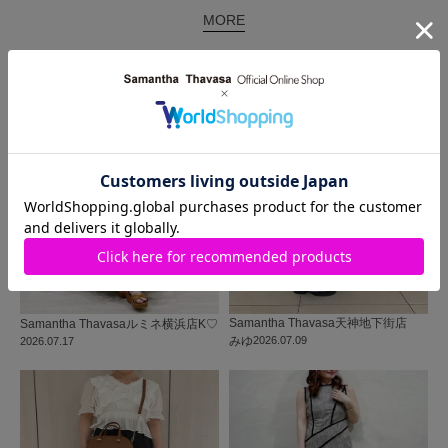
MORE
同じ商品を使った
コーディネート
Samantha Thavasa
天神地下街店
Samantha Thavasa
ルミネ横浜店
K♡
みゆ
2026.07.09
2026.07.17