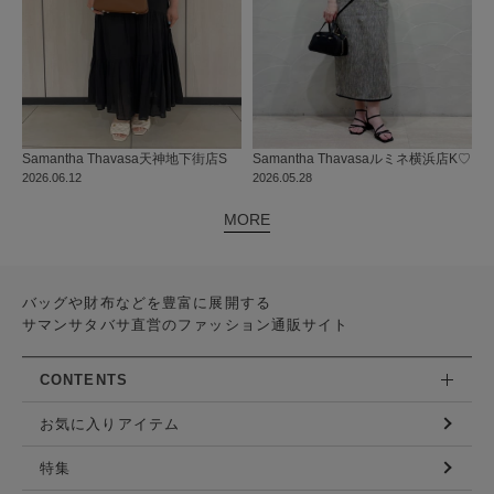
Samantha Thavasa
天神地下街店
S
Samantha Thavasa
ルミネ横浜店
K♡
2026.06.12
2026.05.28
MORE
バッグや財布などを豊富に展開する
サマンサタバサ直営のファッション通販サイト
CONTENTS
お気に入りアイテム
特集