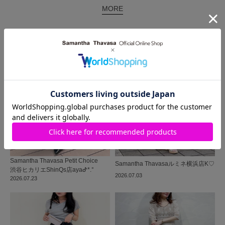
MORE
同じ商品を使った
コーディネート
Samantha Thavasa Petit Choice
Samantha Thavasa
ルミネ横浜店
K♡
渋谷ヒカリエShinQs店
ayaᕷ*.°
2026.07.03
2026.07.23