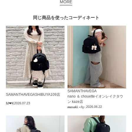
MORE
同じ商品を使った
コーディネート
SAMANTHAVEGA
SAMANTHAVEGA
SHIBUYA109店
nano ＆ chouetteイオンレイクタウ
ン kaze店
M‪‪❤︎‬K
2026.07.23
𝒎𝒂𝒔𝒂𝒌𝒊.⋆𝜗𝜚 .
2026.06.22