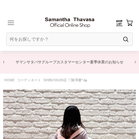
サマンサタバサグループカスタマーセンター夏季休業のお知らせ
HOME
コーディネート
SHIBUYA109店 ♡陳澤珊*.𝝑𝝔