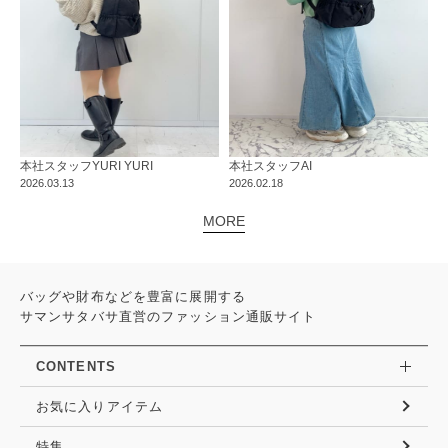
本社
スタッフ
YURI YURI
本社
スタッフ
AI
2026.03.13
2026.02.18
MORE
バッグや財布などを豊富に展開する
サマンサタバサ直営のファッション通販サイト
CONTENTS
お気に入りアイテム
特集