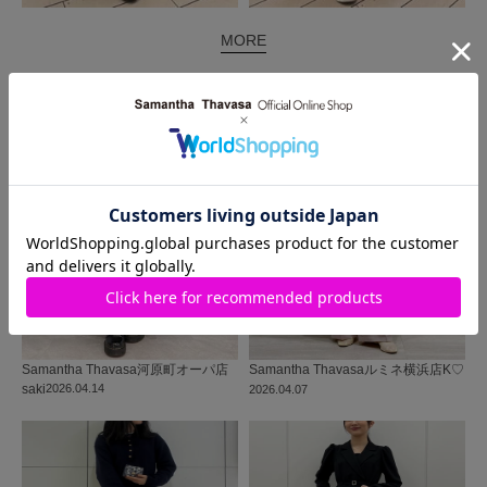
MORE
同じ商品を使った
コーディネート
Samantha Thavasa
河原町オーパ店
Samantha Thavasa
ルミネ横浜店
K♡
saki
2026.04.14
2026.04.07