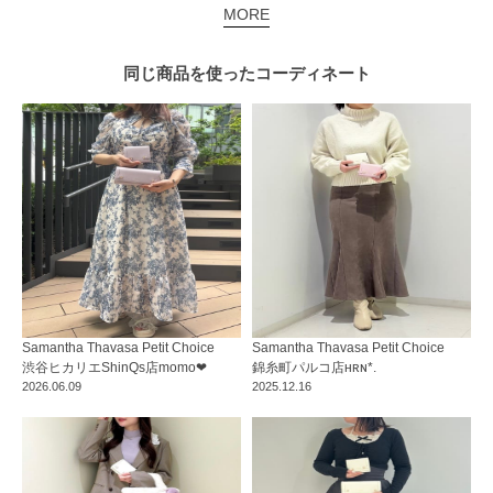
MORE
同じ商品を使った
コーディネート
Samantha Thavasa Petit Choice
Samantha Thavasa Petit Choice
渋谷ヒカリエShinQs店
momo‪‪❤︎‬
錦糸町パルコ店
ʜʀɴ*.
2026.06.09
2025.12.16