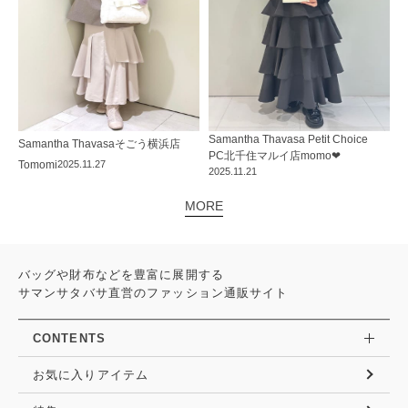
Samantha Thavasa Petit Choice
Samantha Thavasa
そごう横浜店
PC北千住マルイ店
momo‪‪❤︎‬
Tomomi
2025.11.27
2025.11.21
MORE
バッグや財布などを豊富に展開する
サマンサタバサ直営のファッション通販サイト
CONTENTS
お気に入りアイテム