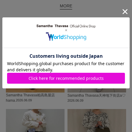
MORE
同じ商品を使った
コーディネート
Samantha Thavasa
柏高島屋店
Samantha Thavasa
天神地下街店
a♡
hama.
2026.06.09
2026.06.09