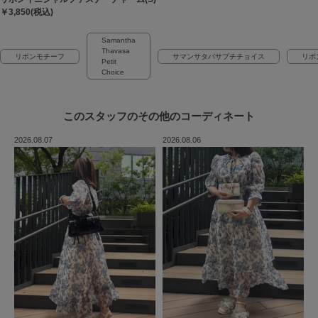
￥3,850(税込)
Samantha
Thavasa
リボンモチーフ
サマンサタバサプチチョイス
リボ
Petit
Choice
このスタッフの
その他のコーディネート
2026.08.07
2026.08.06