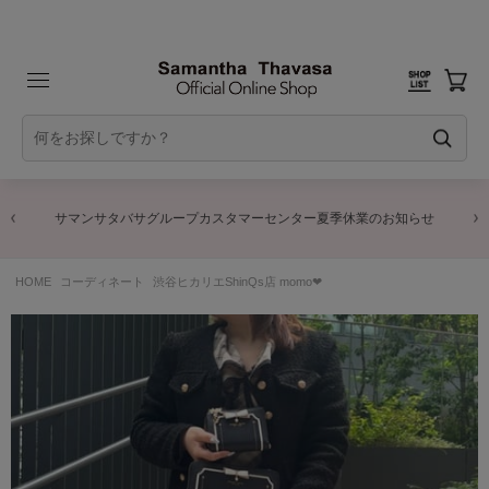
サマンサタバサグループカスタマーセンター夏季休業のお知らせ
HOME
コーディネート
渋谷ヒカリエShinQs店 momo‪‪❤︎‬