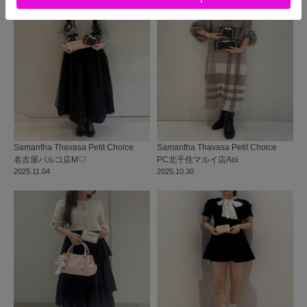
Samantha Thavasa Petit Choice
Samantha Thavasa Petit Choice
名古屋パルコ店
M♡
PC北千住マルイ店
Aoi
2025.11.04
2025.10.30