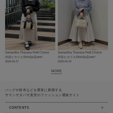
Samantha Thavasa Petit Choice
Samantha Thavasa Petit Choice
渋谷ヒカリエShinQs店
ʜʀɴ*.
渋谷ヒカリエShinQs店
ʜʀɴ*.
2026.04.27
2026.04.24
MORE
バッグや財布などを豊富に展開する
サマンサタバサ直営のファッション通販サイト
CONTENTS