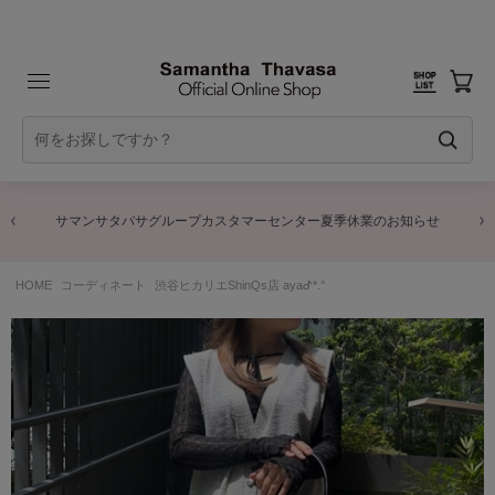
サマンサタバサグループカスタマーセンター夏季休業のお知らせ
HOME
コーディネート
渋谷ヒカリエShinQs店 ayaᕷ*.°