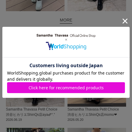
MORE
同じ商品を使った
コーディネート
Samantha Thavasa Petit Choice
Samantha Thavasa Petit Choice
渋谷ヒカリエShinQs店
ayaᕷ*.°
渋谷ヒカリエShinQs店
momo‪‪❤︎‬
2026.06.19
2026.05.20