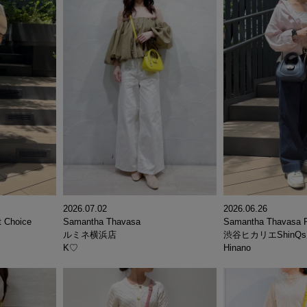
2026.06.26
2026.07.02
t Choice
Samantha Thavasa P
Samantha Thavasa
渋谷ヒカリエShinQ
ルミネ横浜店
Hinano
K♡