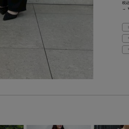
税
→ ￥