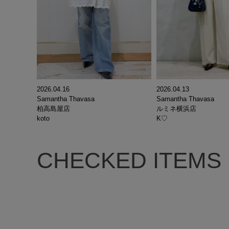
2026.04.16
2026.04.13
Samantha Thavasa
Samantha Thavasa
柏高島屋店
ルミネ横浜店
koto
K♡
CHECKED ITEMS