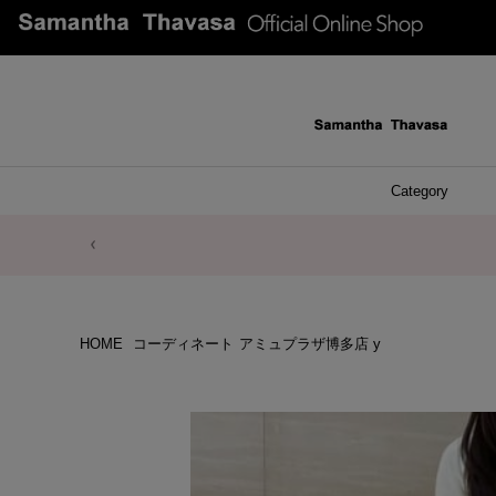
Category
ファッシ
ケース 
アク
ブレ
ネッ
イヤ
イヤ
財布
チ
ア
ト
バ
リ
ピ
HOME
コーディネート
アミュプラザ博多店 y