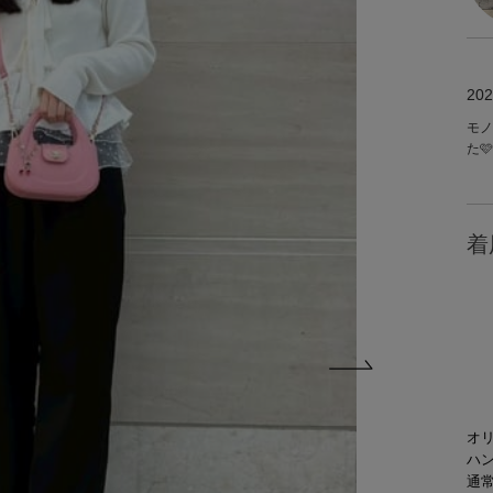
202
モノ
た🩷
着
オ
ハ
通常