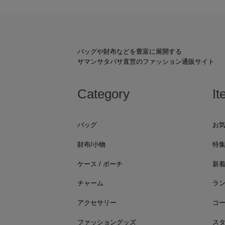
バッグや財布などを豊富に展開する
サマンサタバサ直営のファッション通販サイト
Category
It
バッグ
お
財布/小物
特
ケース / ポーチ
新
チャーム
ラ
アクセサリー
コ
ファッショングッズ
ス