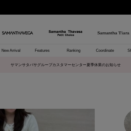
New Arrival
Features
Ranking
Coordinate
S
ョングッズ
/ ポーチ
セサリー
スレット
クレス
リング
ーカフ
/小物
ャーム
パレル
ップス
ッグ
ング
アス
ハンドバッグ
トートバッグ
ショルダーバッグ
ボストンバッグ
リュック/バックパック
ボディバッグ/ウエストポーチ
ウォレットショルダーバッグ
ミニバッグ
キャリーバッグ/スポーツバッグ
パソコンケース/パソコンバッグ
A4対応/通勤通学バッグ
ケアアイテム
バッグその他
長財布
折財布/ミニ財布
コインケース/マルチケース
財布/小物その他
ポーチ
カードケース/名刺入れ
キーケース
パスケース
モバイルグッズ
フラグメントケース
ケース/ポーチその他
ファスナートップチャーム
バッグチャーム
チャームその他
リング
ネックレス
ピアス
イヤリング
イヤーカフ
ブレスレット/バングル
アンクレット
時計
アクセサリーその他
帽子
レッグウェア
ストール
Tシャツ
ネクタイ
傘
アンダーウェア/ソックス
ファッショングッズその他
トップス
ボトム
ワンピース
ジャケット/アウター
ファッショングッズ
アパレルその他
雑貨/インテリア
ホビー/ステーショナリー
雑貨/インテリアその他
ポロシャツ(半袖)
ポロシャツ(長袖)
プルオーバー
パーカー
セーター/ベスト
ワンピース
トップスその他
リング
ピンキーリング
ペアリング
ネックレス
ペアネックレス
サマンサタバサグループカスタマーセンター夏季休業のお知らせ