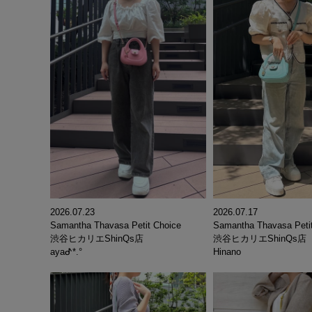
2026.07.17
2026.07.23
Samantha Thavasa Peti
Samantha Thavasa Petit Choice
渋谷ヒカリエShinQs店
渋谷ヒカリエShinQs店
Hinano
ayaᕷ*.°