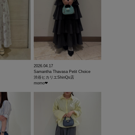
2026.04.17
Samantha Thavasa Petit Choice
渋谷ヒカリエShinQs店
momo‪‪❤︎‬