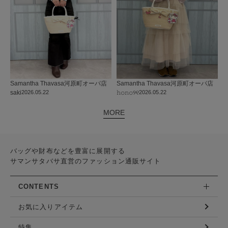
Samantha Thavasa
河原町オーパ店
Samantha Thavasa
河原町オーパ店
saki
2026.05.22
𝚑𝚘𝚗𝚘୨୧
2026.05.22
MORE
バッグや財布などを豊富に展開する
サマンサタバサ直営のファッション通販サイト
CONTENTS
お気に入りアイテム
特集