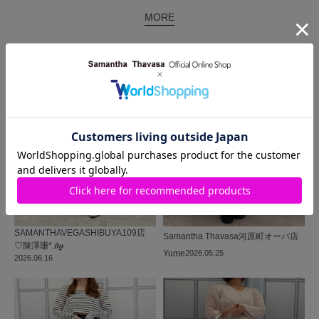
MORE
同じ商品を使った
コーディネート
SAMANTHAVEGA
SHIBUYA109店
Samantha Thavasa
河原町オーパ店
♡陳澤珊*.𝝑𝝔
Yume
2026.05.25
2026.06.16