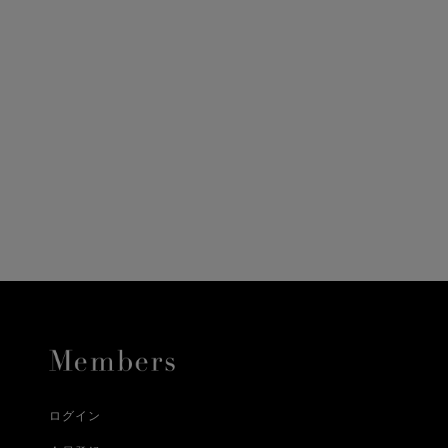
ニ決済（前払い）、
に、配送いたします。
配送業者となる場合が
とし、8日以内にご連
詳しくはこちら
お届けいたします。
プレゼントの場合はご
って異なります。
時に届かない場合もご
合
詳しくはこちら
詳しくはこちら
ログイン