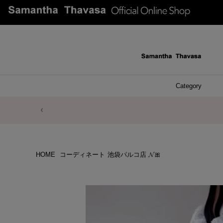
Category
ファッシ
ケース 
アク
ブレ
ネッ
イヤ
イヤ
財布
チ
ア
ト
バ
リ
ピ
HOME
コーディネート
池袋パルコ店 𝓝🎀