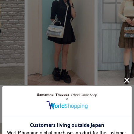
2026.05.21
2026.05.01
SAMANTHAVEGA
Samantha Thavasa
nano ＆ chouetteイオンレイクタウン
河原町オーパ店
kaze店
saki
Yuina*.𝝑𝝔