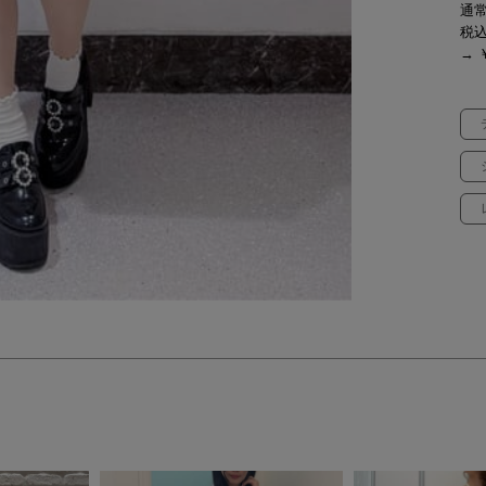
通常
税
→ ￥