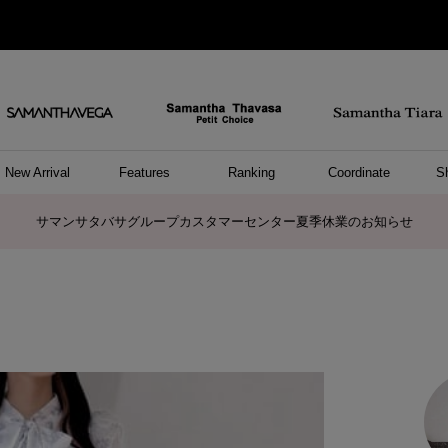
New Arrival
Features
Ranking
Coordinate
S
ョングッズ
/ ポーチ
セサリー
スレット
クレス
リング
ーカフ
/小物
ャーム
パレル
ップス
ッグ
ング
アス
ハンドバッグ
トートバッグ
ショルダーバッグ
ボストンバッグ
リュック/バックパック
ボディバッグ/ウエストポーチ
ウォレットショルダーバッグ
ミニバッグ
キャリーバッグ/スポーツバッグ
パソコンケース/パソコンバッグ
A4対応/通勤通学バッグ
ケアアイテム
バッグその他
長財布
折財布/ミニ財布
コインケース/マルチケース
財布/小物その他
ポーチ
カードケース/名刺入れ
キーケース
パスケース
モバイルグッズ
フラグメントケース
ケース/ポーチその他
ファスナートップチャーム
バッグチャーム
チャームその他
リング
ネックレス
ピアス
イヤリング
イヤーカフ
ブレスレット/バングル
アンクレット
時計
アクセサリーその他
帽子
レッグウェア
ストール
Tシャツ
ネクタイ
傘
アンダーウェア/ソックス
ファッショングッズその他
トップス
ボトム
ワンピース
ジャケット/アウター
ファッショングッズ
アパレルその他
雑貨/インテリア
ホビー/ステーショナリー
雑貨/インテリアその他
ポロシャツ(半袖)
ポロシャツ(長袖)
プルオーバー
パーカー
セーター/ベスト
ワンピース
トップスその他
リング
ピンキーリング
ペアリング
ネックレス
ペアネックレス
サマンサタバサグループカスタマーセンター夏季休業のお知らせ