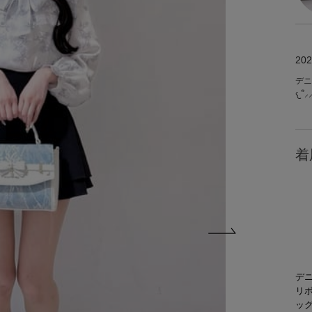
202
デニ
着
デ
リ
ッ