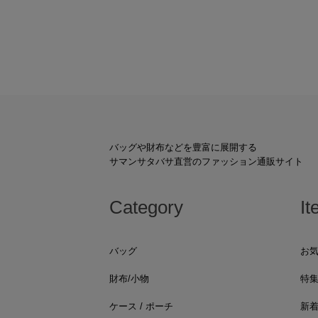
バッグや財布などを豊富に展開する
サマンサタバサ直営のファッション通販サイト
Category
It
バッグ
お
財布/小物
特
ケース / ポーチ
新