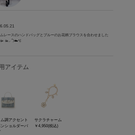
6.05.21
ムレースのハンドバッグとブルーのお花柄ブラウスを合わせました
𐔌՞⸝⸝ʚ̴̶̷̷ · ʚ̴̶̷̷⸝⸝ ՞𐦯☁️🫧
用アイテム
ニム調アクセント
サクラチャーム
ボンショルダーバ
￥4,950(税込)
グ