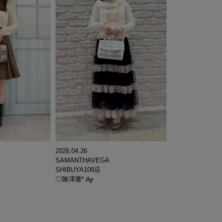
2026.04.26
SAMANTHAVEGA
SHIBUYA109店
♡陳澤珊*.𝝑𝝔