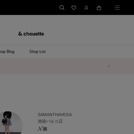
hop Blog
Shop List
SAMANTHAVEGA
池袋パルコ店
𝓝🎀