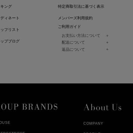
ンキング
特定商取引法に基づく表示
ーディネート
メンバーズ利用規約
ご利用ガイド
タッフリスト
お支払い方法について
ョップブログ
クレジットカード、代金引換、コンビ
配送について
Paidy（翌月払い）、
ご注文商品は、佐川急便にてご注文毎
返品について
amazon payをご利用いただけます。
（一部地域については佐川急便以外の
以下の各号の場合に限り受け付けるもの
ございます。）
絡いただいた場合、
通常はご注文日の翌日以降、3日程度で
返品もしくは交換をお受けします。（
お届けまでの日数はお届け先住所によ
購入者様への返金となります。）
また、天候や道路状況により、指定日
商品が不良品であった場合
ざいますので
ご注文内容と異なる商品が到着した場
あらかじめご了承ください。
配送中に商品が破損した場合
アパレル商品（衣料品） ※交換不可
HOUSE
COMPANY