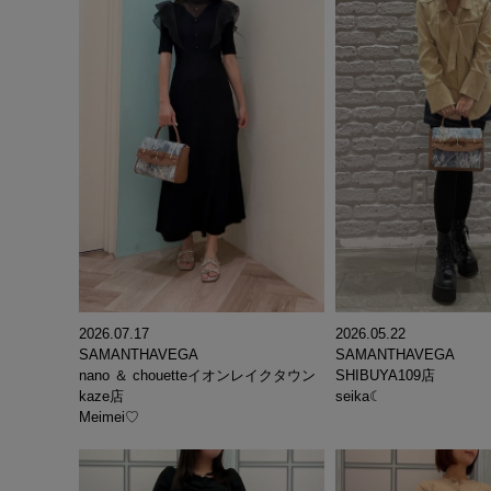
2026.07.17
2026.05.22
SAMANTHAVEGA
SAMANTHAVEGA
nano ＆ chouetteイオンレイクタウン
SHIBUYA109店
kaze店
seika☾
Meimei♡