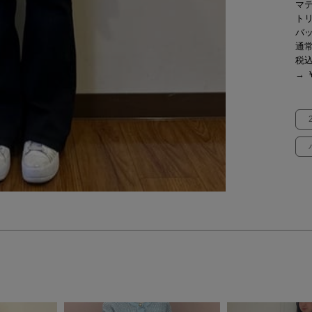
マ
ト
バ
通常
税
→ ￥