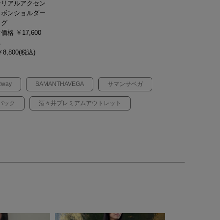
テリアルアクセン
リボンショルダー
ッグ
価格 ￥17,600
込
8,800(税込)
2way
SAMANTHAVEGA
サマンサベガ
バック
酒々井プレミアムアウトレット