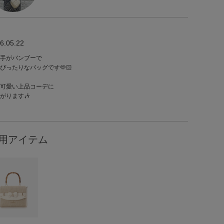
6.05.22
手がバンブーで
ぴったりなバッグです🫶🏻
可愛い上品コーデに
がります🎶
用アイテム