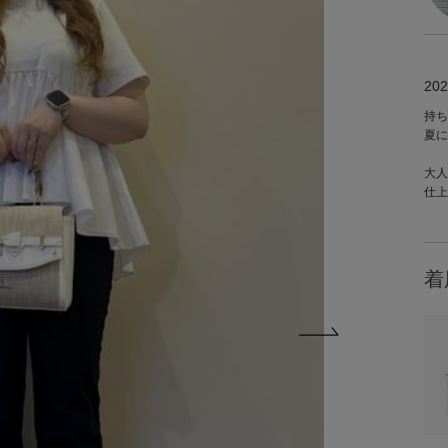
202
持ち
夏に
大人
仕上
着