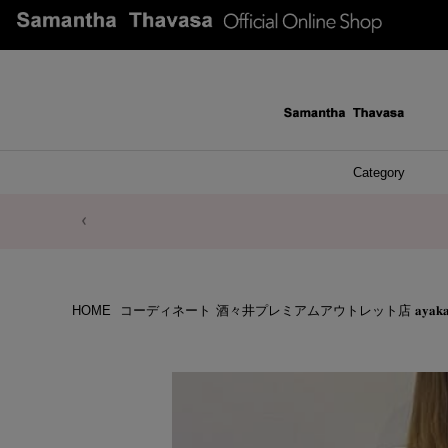
Category
ファッシ
ケース 
アク
ブレ
ネッ
イヤ
イヤ
財布
チ
ア
ト
バ
リ
ピ
HOME
コーディネート
酒々井プレミアムアウトレット店 𝐚𝐲𝐚𝐤