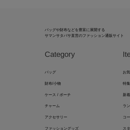
バッグや財布などを豊富に展開する
サマンサタバサ直営のファッション通販サイト
Category
It
バッグ
お
財布/小物
特
ケース / ポーチ
新
チャーム
ラ
アクセサリー
コ
ファッショングッズ
ス