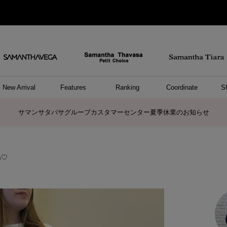
New Arrival
Features
Ranking
Coordinate
S
ョングッズ
/ ポーチ
セサリー
スレット
クレス
リング
ーカフ
/小物
ャーム
パレル
ップス
ッグ
ング
アス
ハンドバッグ
トートバッグ
ショルダーバッグ
ボストンバッグ
リュック/バックパック
ボディバッグ/ウエストポーチ
ウォレットショルダーバッグ
ミニバッグ
キャリーバッグ/スポーツバッグ
パソコンケース/パソコンバッグ
A4対応/通勤通学バッグ
ケアアイテム
バッグその他
長財布
折財布/ミニ財布
コインケース/マルチケース
財布/小物その他
ポーチ
カードケース/名刺入れ
キーケース
パスケース
モバイルグッズ
フラグメントケース
ケース/ポーチその他
ファスナートップチャーム
バッグチャーム
チャームその他
リング
ネックレス
ピアス
イヤリング
イヤーカフ
ブレスレット/バングル
アンクレット
時計
アクセサリーその他
帽子
レッグウェア
ストール
Tシャツ
ネクタイ
傘
アンダーウェア/ソックス
ファッショングッズその他
トップス
ボトム
ワンピース
ジャケット/アウター
ファッショングッズ
アパレルその他
雑貨/インテリア
ホビー/ステーショナリー
雑貨/インテリアその他
ポロシャツ(半袖)
ポロシャツ(長袖)
プルオーバー
パーカー
セーター/ベスト
ワンピース
トップスその他
リング
ピンキーリング
ペアリング
ネックレス
ペアネックレス
サマンサタバサグループカスタマーセンター夏季休業のお知らせ
♡