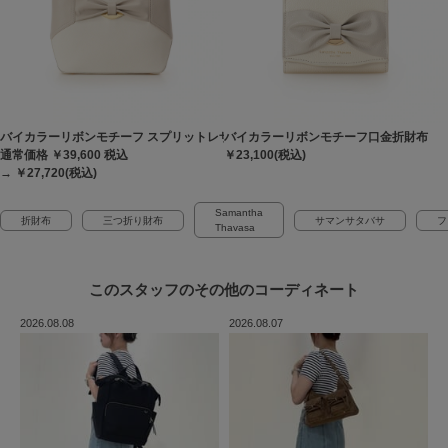
バイカラーリボンモチーフ スプリットレザーハンドバッグ
バイカラーリボンモチーフ口金折財布
通常価格 ￥39,600
税込
￥23,100(税込)
→ ￥27,720(税込)
Samantha
折財布
三つ折り財布
サマンサタバサ
フ
Thavasa
このスタッフの
その他のコーディネート
2026.08.08
2026.08.07