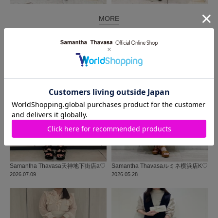
MORE
同じ商品を使った
コーディネート
Samantha Thavasa
天神地下街店
a♡
Samantha Thavasa
ルミネ横浜店
K♡
2026.07.09
2026.05.28