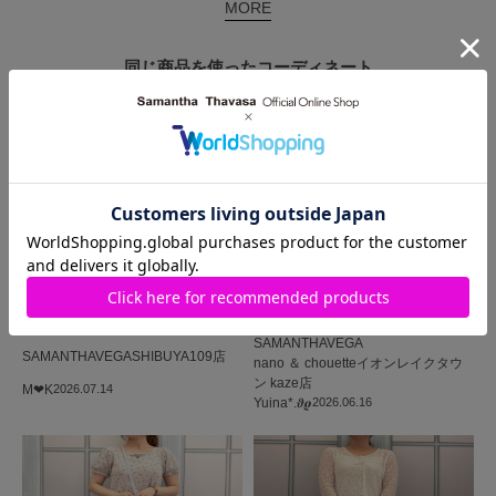
MORE
同じ商品を使った
コーディネート
SAMANTHAVEGA
SAMANTHAVEGA
SHIBUYA109店
nano ＆ chouetteイオンレイクタウ
ン kaze店
M‪‪❤︎‬K
2026.07.14
Yuina*.𝝑𝝔
2026.06.16