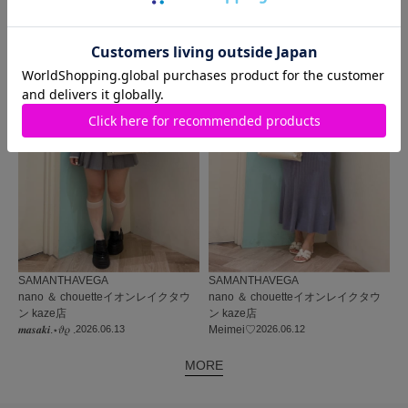
MORE
同じ商品を使った
コーディネート
SAMANTHAVEGA
SAMANTHAVEGA
nano ＆ chouetteイオンレイクタウ
nano ＆ chouetteイオンレイクタウ
ン kaze店
ン kaze店
𝒎𝒂𝒔𝒂𝒌𝒊.⋆𝜗𝜚 .
2026.06.13
Meimei♡
2026.06.12
MORE